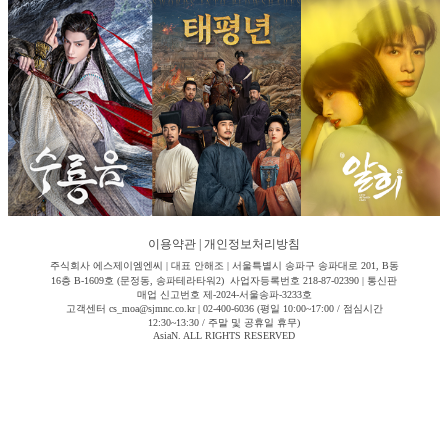
이용약관
|
개인정보처리방침
주식회사 에스제이엠엔씨 | 대표 안해조 | 서울특별시 송파구 송파대로 201, B동
16층 B-1609호 (문정동, 송파테라타워2) 사업자등록번호 218-87-02390 | 통신판
매업 신고번호 제-2024-서울송파-3233호
고객센터 cs_moa@sjmnc.co.kr | 02-400-6036 (평일 10:00~17:00 / 점심시간
12:30~13:30 / 주말 및 공휴일 휴무)
AsiaN. ALL RIGHTS RESERVED