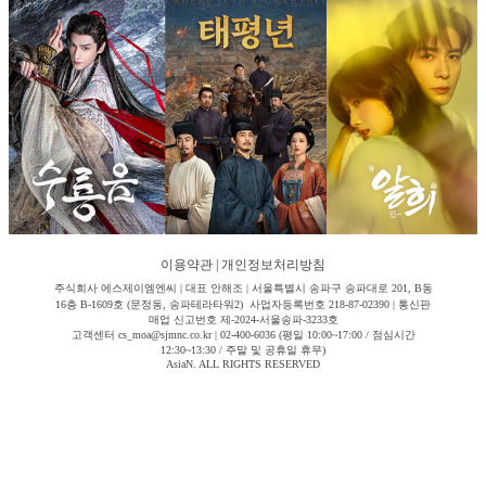
이용약관
|
개인정보처리방침
주식회사 에스제이엠엔씨 | 대표 안해조 | 서울특별시 송파구 송파대로 201, B동
16층 B-1609호 (문정동, 송파테라타워2) 사업자등록번호 218-87-02390 | 통신판
매업 신고번호 제-2024-서울송파-3233호
고객센터 cs_moa@sjmnc.co.kr | 02-400-6036 (평일 10:00~17:00 / 점심시간
12:30~13:30 / 주말 및 공휴일 휴무)
AsiaN. ALL RIGHTS RESERVED