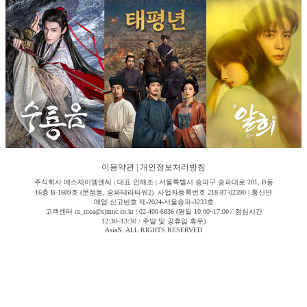
이용약관
|
개인정보처리방침
주식회사 에스제이엠엔씨 | 대표 안해조 | 서울특별시 송파구 송파대로 201, B동
16층 B-1609호 (문정동, 송파테라타워2) 사업자등록번호 218-87-02390 | 통신판
매업 신고번호 제-2024-서울송파-3233호
고객센터 cs_moa@sjmnc.co.kr | 02-400-6036 (평일 10:00~17:00 / 점심시간
12:30~13:30 / 주말 및 공휴일 휴무)
AsiaN. ALL RIGHTS RESERVED