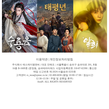
이용약관
|
개인정보처리방침
주식회사 에스제이엠엔씨 | 대표 안해조 | 서울특별시 송파구 송파대로 201, B동
16층 B-1609호 (문정동, 송파테라타워2) 사업자등록번호 218-87-02390 | 통신판
매업 신고번호 제-2024-서울송파-3233호
고객센터 cs_moa@sjmnc.co.kr | 02-400-6036 (평일 10:00~17:00 / 점심시간
12:30~13:30 / 주말 및 공휴일 휴무)
AsiaN. ALL RIGHTS RESERVED