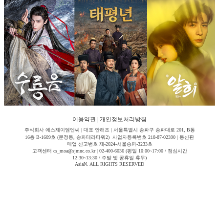
이용약관
|
개인정보처리방침
주식회사 에스제이엠엔씨 | 대표 안해조 | 서울특별시 송파구 송파대로 201, B동
16층 B-1609호 (문정동, 송파테라타워2) 사업자등록번호 218-87-02390 | 통신판
매업 신고번호 제-2024-서울송파-3233호
고객센터 cs_moa@sjmnc.co.kr | 02-400-6036 (평일 10:00~17:00 / 점심시간
12:30~13:30 / 주말 및 공휴일 휴무)
AsiaN. ALL RIGHTS RESERVED