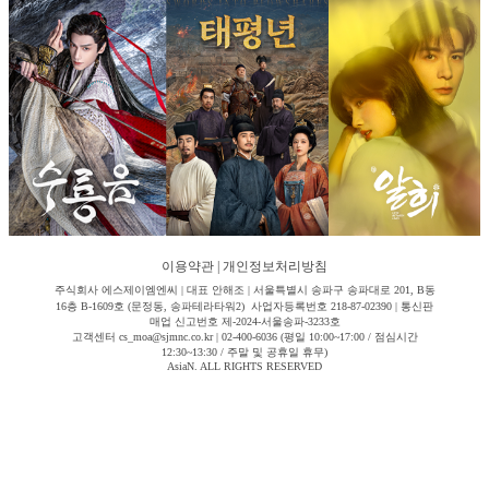
이용약관
|
개인정보처리방침
주식회사 에스제이엠엔씨 | 대표 안해조 | 서울특별시 송파구 송파대로 201, B동
16층 B-1609호 (문정동, 송파테라타워2) 사업자등록번호 218-87-02390 | 통신판
매업 신고번호 제-2024-서울송파-3233호
고객센터 cs_moa@sjmnc.co.kr | 02-400-6036 (평일 10:00~17:00 / 점심시간
12:30~13:30 / 주말 및 공휴일 휴무)
AsiaN. ALL RIGHTS RESERVED