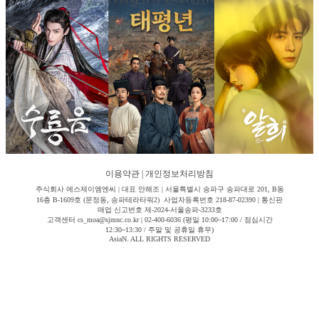
이용약관
|
개인정보처리방침
주식회사 에스제이엠엔씨 | 대표 안해조 | 서울특별시 송파구 송파대로 201, B동
16층 B-1609호 (문정동, 송파테라타워2) 사업자등록번호 218-87-02390 | 통신판
매업 신고번호 제-2024-서울송파-3233호
고객센터 cs_moa@sjmnc.co.kr | 02-400-6036 (평일 10:00~17:00 / 점심시간
12:30~13:30 / 주말 및 공휴일 휴무)
AsiaN. ALL RIGHTS RESERVED