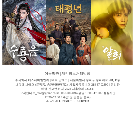
이용약관
|
개인정보처리방침
주식회사 에스제이엠엔씨 | 대표 안해조 | 서울특별시 송파구 송파대로 201, B동
16층 B-1609호 (문정동, 송파테라타워2) 사업자등록번호 218-87-02390 | 통신판
매업 신고번호 제-2024-서울송파-3233호
고객센터 cs_moa@sjmnc.co.kr | 02-400-6036 (평일 10:00~17:00 / 점심시간
12:30~13:30 / 주말 및 공휴일 휴무)
AsiaN. ALL RIGHTS RESERVED