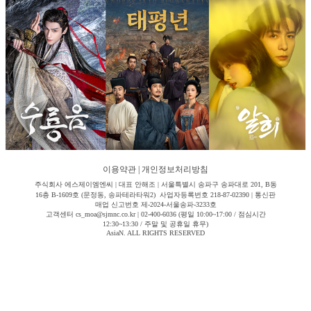
이용약관
|
개인정보처리방침
주식회사 에스제이엠엔씨 | 대표 안해조 | 서울특별시 송파구 송파대로 201, B동
16층 B-1609호 (문정동, 송파테라타워2) 사업자등록번호 218-87-02390 | 통신판
매업 신고번호 제-2024-서울송파-3233호
고객센터 cs_moa@sjmnc.co.kr | 02-400-6036 (평일 10:00~17:00 / 점심시간
12:30~13:30 / 주말 및 공휴일 휴무)
AsiaN. ALL RIGHTS RESERVED