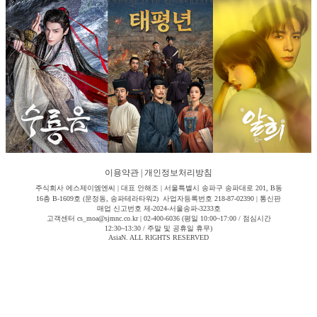
이용약관
|
개인정보처리방침
주식회사 에스제이엠엔씨 | 대표 안해조 | 서울특별시 송파구 송파대로 201, B동
16층 B-1609호 (문정동, 송파테라타워2) 사업자등록번호 218-87-02390 | 통신판
매업 신고번호 제-2024-서울송파-3233호
고객센터 cs_moa@sjmnc.co.kr | 02-400-6036 (평일 10:00~17:00 / 점심시간
12:30~13:30 / 주말 및 공휴일 휴무)
AsiaN. ALL RIGHTS RESERVED