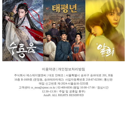
이용약관
|
개인정보처리방침
주식회사 에스제이엠엔씨 | 대표 안해조 | 서울특별시 송파구 송파대로 201, B동
16층 B-1609호 (문정동, 송파테라타워2) 사업자등록번호 218-87-02390 | 통신판
매업 신고번호 제-2024-서울송파-3233호
고객센터 cs_moa@sjmnc.co.kr | 02-400-6036 (평일 10:00~17:00 / 점심시간
12:30~13:30 / 주말 및 공휴일 휴무)
AsiaN. ALL RIGHTS RESERVED