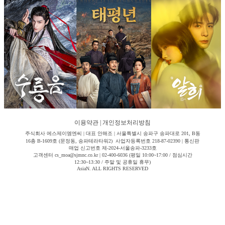
이용약관
|
개인정보처리방침
주식회사 에스제이엠엔씨 | 대표 안해조 | 서울특별시 송파구 송파대로 201, B동
16층 B-1609호 (문정동, 송파테라타워2) 사업자등록번호 218-87-02390 | 통신판
매업 신고번호 제-2024-서울송파-3233호
고객센터 cs_moa@sjmnc.co.kr | 02-400-6036 (평일 10:00~17:00 / 점심시간
12:30~13:30 / 주말 및 공휴일 휴무)
AsiaN. ALL RIGHTS RESERVED