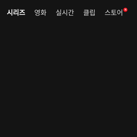
시리즈
영화
실시간
클립
스토어
N