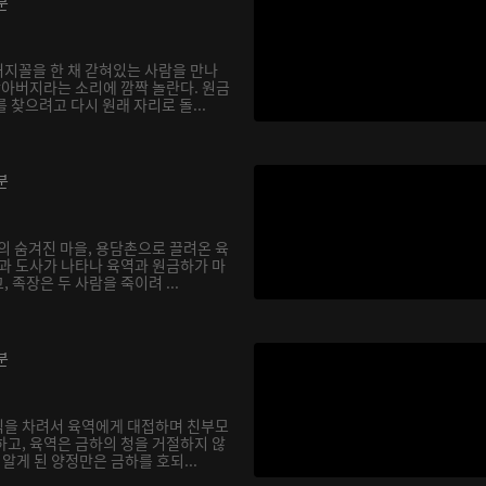
분
지꼴을 한 채 갇혀있는 사람을 만나
할아버지라는 소리에 깜짝 놀란다. 원금
 찾으려고 다시 원래 자리로 돌...
분
의 숨겨진 마을, 용담촌으로 끌려온 육
장과 도사가 나타나 육역과 원금하가 마
 족장은 두 사람을 죽이려 ...
분
식을 차려서 육역에게 대접하며 친부모
하고, 육역은 금하의 청을 거절하지 않
실을 알게 된 양정만은 금하를 호되...