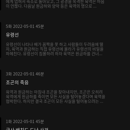
에게 업혀서 숙소로 돌아오고, 그 광경을 목격한 육역은 마음
이 언짢다. 다음날 원금하와 양악 등은 육역의 명으로 ...
5화
2022-05-01
45분
유령선
유령선이 나타나 배가 꼼짝을 못 하고 사람들이 두려움에 떨
자, 육역과 원금하는 직접 유령선에 올라가 유령선의 비밀을
파헤친다. 유령선이 침몰하려 하자 육역은 원금하를 건너...
3화
2022-05-01
46분
조곤의 죽음
육역과 원금하는 마침내 조곤을 찾아내지만, 조곤은 오히려
육역에게 원금하를 죽이면 모든 사실을 털어놓겠다며 육역을
협박한다. 하지만 결국 조곤이 모든 사실을 털어놓으려는 ...
1화
2022-05-01
45분
군사 배치도 도난 사건