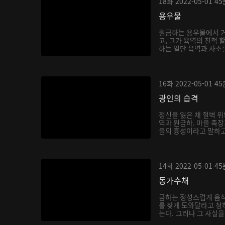
18화
2022-05-01
45
용우물
원금하는 용우물에서 거
고, 그가 육역의 친척 
하는 일단 육역과 사소를
16화
2022-05-01
45
광인의 습격
정신을 잃은 채 절벽 위
역과 원금하. 마을 족
을의 흉성이라고 말하고,
14화
2022-05-01
45
동가수채
금하는 정성스럽게 음
를 찾게 도와달라고 청
는다. 그러나 그 사