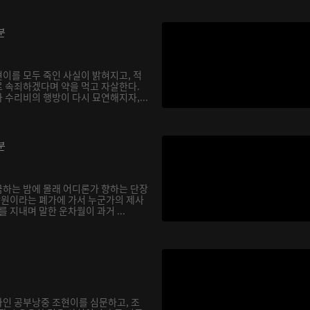
분
이를 모두 죽인 사실이 밝혀지고, 적
 속죄하겠다며 약을 먹고 자살한다.
 수리비의 행방이 다시 묘연해지자,...
분
하는 밤에 몰래 어디론가 향하는 단장
 낭원이라는 폐가에 가서 누군가의 제사
를 지내며 말한 운차월이 과거 ...
인 공부낭중 조현이를 심문하고, 조