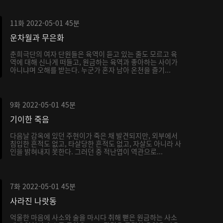
11화
2022-05-01
45분
운차월과 무은화
춘희극단의 여자 단원들은 육역이 듣고 있는 줄도 모르고 육
역에 대해 신나게 떠들고, 원금하는 육역과 좋아하는 사이가
아니냐며 오해를 받는다. 누군가 혼자 남아 온천을 즐기...
9화
2022-05-01
45분
기이한 죽음
다음날 감옥에 있던 주현이가 죽은 채 발견되지만, 외부에서
침입한 흔적도 없고, 타살당한 흔적도 없고, 자살도 아니라 사
인을 밝혀내지 못한다. 그러던 중 적난엽이 역관으로...
7화
2022-05-01
45분
사라진 나랏동
억울한 마음에 사소와 술을 마시다 취해 뻗은 원금하는 사소