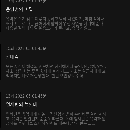
17화
2022-05-01
46분
용담촌의 비밀
육역은 쉽게 잠을 이루지 못하고 밖에 나왔다가, 마침 잠에서
깨서 밖으로 나온 금하에게 팔찌에 얽힌 사연을 얘기해 준다.
다음날 절벽에서 말 울음소리가 들리고, 육역과 원...
15화
2022-05-01
45분
갈대숲
모든 사건이 해결되고 모처럼 한가해지자 육역, 원금하, 양악,
사소, 상관희는 꽃등 축제에 놀러 가고, 사소는 원금하에게 고
백하지만 바로 거절당한다. 한편 오안방의 수하...
13화
2022-05-01
45분
엄세번의 놀잇배
엄세번은 육역에게 대놓고 적난엽과 운하 수리비를 달라고 하
고, 육역은 웬일인지 순순히 따른다. 이에 엄세번은 육역과 원
금하를 놀잇배로 초대해 연회를 베푼다. 엄세번은 그...