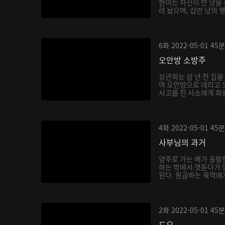
현이는 자신이 만 냥을
려 놨으며, 십만 냥의 
6화
2022-05-01
45분
오안방 소방주
상관희는 삼 년 전 집
여 오안방으로 데리고 
사고를 친 사소에게 화를
4화
2022-05-01
45분
사부님의 과거
양주로 가는 배가 출발
하는 밖에서 엿듣다가 
된다. 원금하는 육역에게
2화
2022-05-01
45분
도요