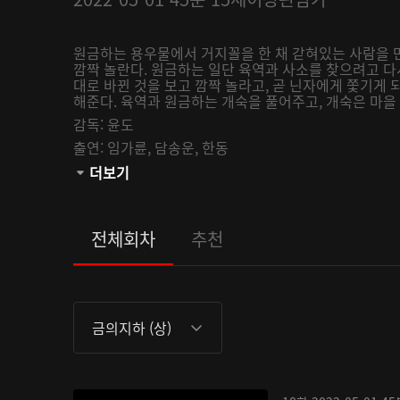
원금하는 용우물에서 거지꼴을 한 채 갇혀있는 사람을 
깜짝 놀란다. 원금하는 일단 육역과 사소를 찾으려고 
대로 바뀐 것을 보고 깜짝 놀라고, 곧 닌자에게 쫓기게 
해준다. 육역과 원금하는 개숙을 풀어주고, 개숙은 마
감독:
윤도
출연:
임가륜,
담송운,
한동
관람등급:
더보기
전체회차
추천
금의지하 (상)