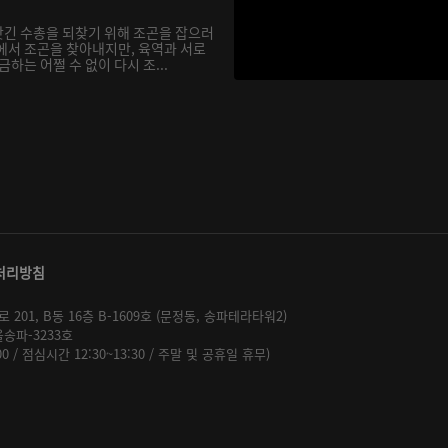
긴 수총을 되찾기 위해 조곤을 잡으러
에서 조곤을 찾아내지만, 육역과 서로
하는 어쩔 수 없이 다시 조...
처리방침
01, B동 16층 B-1609호 (문정동, 송파테라타워2)
울송파-3233호
:00 / 점심시간 12:30~13:30 / 주말 및 공휴일 휴무)