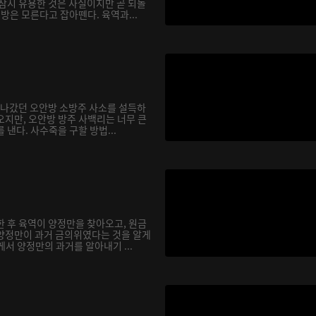
 잠시 유용한 것은 사실이지만 곧 되돌
행방은 모른다고 잡아뗀다. 육역과...
을 나갔던 오안방 소방주 사소를 설득하
오지만, 오안방 방주 사백리는 너무 큰
 낸다. 사수죽을 구할 방법...
한 후 육역이 양정만을 찾아오고, 원금
양정만이 과거 금의위였다는 것을 알게
서 양정만의 과거를 알아내기 ...