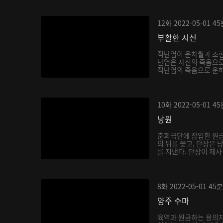
12화
2022-05-01
45
부활한 시신
적난엽이 운차월과 조현
난엽은 자신의 죽음으로
적난엽의 죽음으로 운하
10화
2022-05-01
45
낭원
춘희극단에 잠입한 원금
의 뒤를 쫓고, 단장은
를 지낸다. 단장이 제사
8화
2022-05-01
45분
양주 수마
육역과 원금하는 용의자