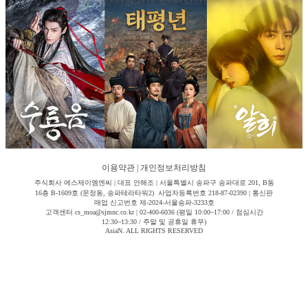
이용약관
|
개인정보처리방침
주식회사 에스제이엠엔씨 | 대표 안해조 | 서울특별시 송파구 송파대로 201, B동
16층 B-1609호 (문정동, 송파테라타워2) 사업자등록번호 218-87-02390 | 통신판
매업 신고번호 제-2024-서울송파-3233호
고객센터 cs_moa@sjmnc.co.kr | 02-400-6036 (평일 10:00~17:00 / 점심시간
12:30~13:30 / 주말 및 공휴일 휴무)
AsiaN. ALL RIGHTS RESERVED