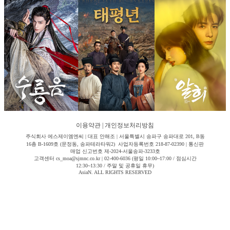
이용약관
|
개인정보처리방침
주식회사 에스제이엠엔씨 | 대표 안해조 | 서울특별시 송파구 송파대로 201, B동
16층 B-1609호 (문정동, 송파테라타워2) 사업자등록번호 218-87-02390 | 통신판
매업 신고번호 제-2024-서울송파-3233호
고객센터 cs_moa@sjmnc.co.kr | 02-400-6036 (평일 10:00~17:00 / 점심시간
12:30~13:30 / 주말 및 공휴일 휴무)
AsiaN. ALL RIGHTS RESERVED