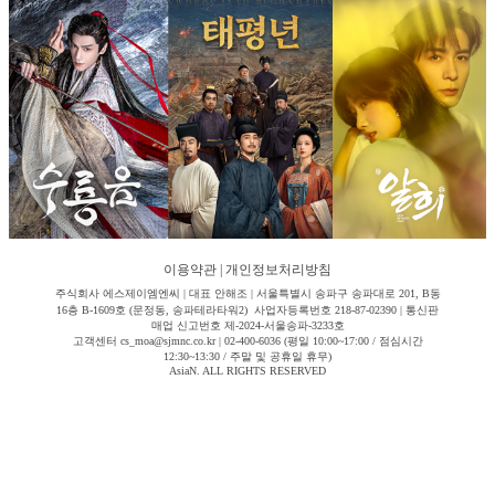
이용약관
|
개인정보처리방침
주식회사 에스제이엠엔씨 | 대표 안해조 | 서울특별시 송파구 송파대로 201, B동
16층 B-1609호 (문정동, 송파테라타워2) 사업자등록번호 218-87-02390 | 통신판
매업 신고번호 제-2024-서울송파-3233호
고객센터 cs_moa@sjmnc.co.kr | 02-400-6036 (평일 10:00~17:00 / 점심시간
12:30~13:30 / 주말 및 공휴일 휴무)
AsiaN. ALL RIGHTS RESERVED