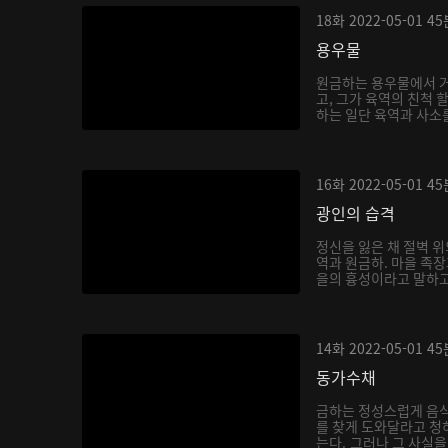
18화
2022-05-01
45
용우물
원금하는 용우물에서 거
고, 그가 육역의 친척 
하는 일단 육역과 사소를
16화
2022-05-01
45
광인의 습격
정신을 잃은 채 절벽 위
역과 원금하. 마을 족
을의 흉성이라고 말하고,
14화
2022-05-01
45
동가수채
금하는 정성스럽게 음
를 찾게 도와달라고 청
는다. 그러나 그 사