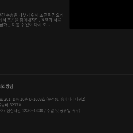
긴 수총을 되찾기 위해 조곤을 잡으러
에서 조곤을 찾아내지만, 육역과 서로
하는 어쩔 수 없이 다시 조...
처리방침
01, B동 16층 B-1609호 (문정동, 송파테라타워2)
울송파-3233호
:00 / 점심시간 12:30~13:30 / 주말 및 공휴일 휴무)