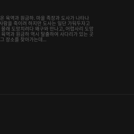
려온 육역과 원금하. 마을 족장과 도사가 나타나
 사람을 죽이려 하지만 도사는 일단 가둬두자고
밤 몰래 도망치려다 왜구와 만나고, 어렵사리 도망
때 육역과 원금하 역시 탈출하여 사다리가 있는 곳
그 장소를 찾아가는데...