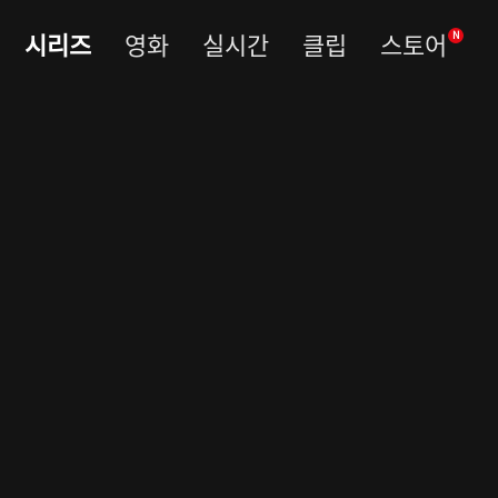
시리즈
영화
실시간
클립
스토어
N