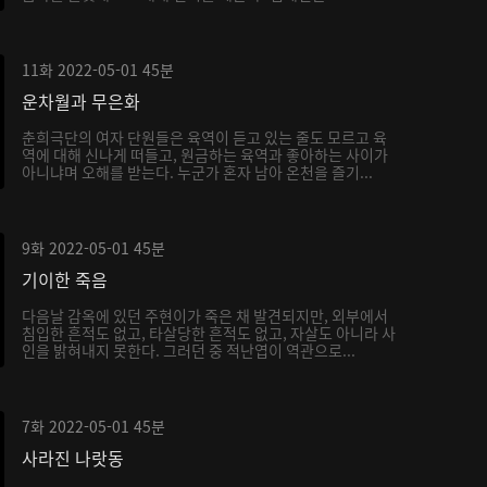
11화
2022-05-01
45분
운차월과 무은화
춘희극단의 여자 단원들은 육역이 듣고 있는 줄도 모르고 육
역에 대해 신나게 떠들고, 원금하는 육역과 좋아하는 사이가
아니냐며 오해를 받는다. 누군가 혼자 남아 온천을 즐기...
9화
2022-05-01
45분
기이한 죽음
다음날 감옥에 있던 주현이가 죽은 채 발견되지만, 외부에서
침입한 흔적도 없고, 타살당한 흔적도 없고, 자살도 아니라 사
인을 밝혀내지 못한다. 그러던 중 적난엽이 역관으로...
7화
2022-05-01
45분
사라진 나랏동