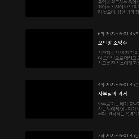
육역과 원금하는 용의자
현이는 자신이 만 냥을
려 놨으며, 십만 냥의 
6화
2022-05-01
45분
오안방 소방주
상관희는 삼 년 전 집
여 오안방으로 데리고 
사고를 친 사소에게 화를
4화
2022-05-01
45분
사부님의 과거
양주로 가는 배가 출발
하는 밖에서 엿듣다가 
된다. 원금하는 육역에게
2화
2022-05-01
45분