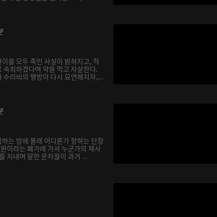
분
이를 모두 죽인 사실이 밝혀지고, 적
 속죄하겠다며 약을 먹고 자살한다.
 수리비의 행방이 다시 묘연해지자,...
분
하는 밤에 몰래 어디론가 향하는 단장
 낭원이라는 폐가에 가서 누군가의 제사
를 지내며 말한 운차월이 과거 ...