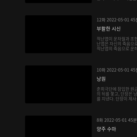
12화
2022-05-01
45
부활한 시신
적난엽이 운차월과 조현
난엽은 자신의 죽음으로
적난엽의 죽음으로 운하
10화
2022-05-01
45
낭원
춘희극단에 잠입한 원금
의 뒤를 쫓고, 단장은
를 지낸다. 단장이 제사
8화
2022-05-01
45분
양주 수마