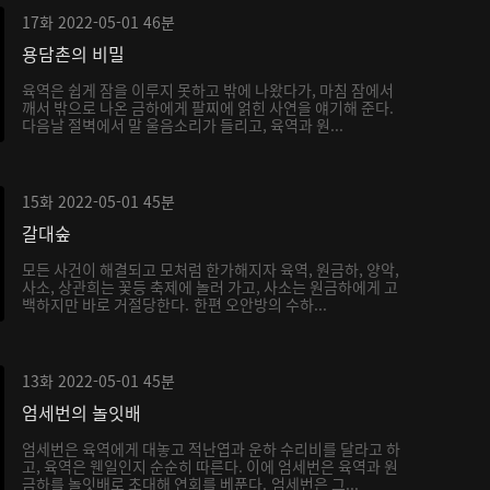
17화
2022-05-01
46분
용담촌의 비밀
육역은 쉽게 잠을 이루지 못하고 밖에 나왔다가, 마침 잠에서
깨서 밖으로 나온 금하에게 팔찌에 얽힌 사연을 얘기해 준다.
다음날 절벽에서 말 울음소리가 들리고, 육역과 원...
15화
2022-05-01
45분
갈대숲
모든 사건이 해결되고 모처럼 한가해지자 육역, 원금하, 양악,
사소, 상관희는 꽃등 축제에 놀러 가고, 사소는 원금하에게 고
백하지만 바로 거절당한다. 한편 오안방의 수하...
13화
2022-05-01
45분
엄세번의 놀잇배
엄세번은 육역에게 대놓고 적난엽과 운하 수리비를 달라고 하
고, 육역은 웬일인지 순순히 따른다. 이에 엄세번은 육역과 원
금하를 놀잇배로 초대해 연회를 베푼다. 엄세번은 그...