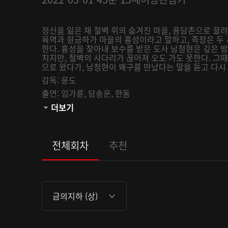
정신을 잃은 채 절벽 위의 숨겨진 마을, 용담촌으로 끌
육역과 원금하가 마을의 흉성이라고 말하고, 족장은 두
한다. 흉성을 찾아내 보수를 받은 도사 남청현은 깊은 
치지만, 절벽의 사다리가 끊어져 오도 가도 못한다. 그
으로 왔다가, 남청현이 왜구를 만났다는 말을 듣고 다시 
감독:
윤도
출연:
임가륜,
담송운,
한동
관람등급:
더보기
전체회차
추천
금의지하 (상)