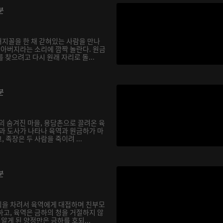
분
지꼴을 한 채 갇혀있는 사람을 만나
할아버지라는 소리에 깜짝 놀란다. 원금
 찾으려고 다시 원래 자리로 돌...
분
의 숨겨진 마을, 용담촌으로 끌려온 육
장과 도사가 나타나 육역과 원금하가 마
 족장은 두 사람을 죽이려 ...
분
식을 차려서 육역에게 대접하며 친부모
하고, 육역은 금하의 청을 거절하지 않
실을 알게 된 양정만은 금하를 호되...