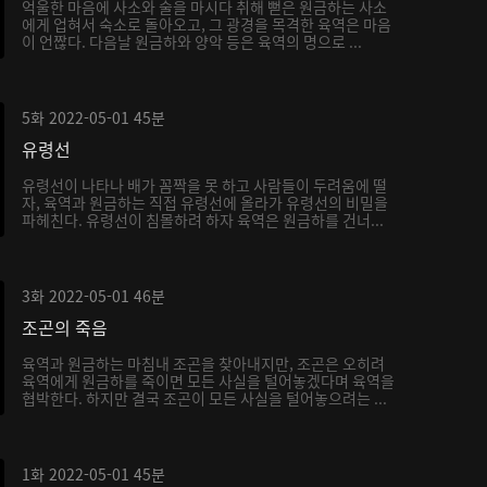
억울한 마음에 사소와 술을 마시다 취해 뻗은 원금하는 사소
에게 업혀서 숙소로 돌아오고, 그 광경을 목격한 육역은 마음
이 언짢다. 다음날 원금하와 양악 등은 육역의 명으로 ...
5화
2022-05-01
45분
유령선
유령선이 나타나 배가 꼼짝을 못 하고 사람들이 두려움에 떨
자, 육역과 원금하는 직접 유령선에 올라가 유령선의 비밀을
파헤친다. 유령선이 침몰하려 하자 육역은 원금하를 건너...
3화
2022-05-01
46분
조곤의 죽음
육역과 원금하는 마침내 조곤을 찾아내지만, 조곤은 오히려
육역에게 원금하를 죽이면 모든 사실을 털어놓겠다며 육역을
협박한다. 하지만 결국 조곤이 모든 사실을 털어놓으려는 ...
1화
2022-05-01
45분