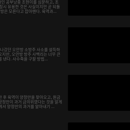
인 공부낭중 조현이를 심문하고, 조
 잠시 유용한 것은 사실이지만 곧 되돌
행방은 모른다고 잡아뗀다. 육역과...
을 나갔던 오안방 소방주 사소를 설득하
오지만, 오안방 방주 사백리는 너무 큰
 낸다. 사수죽을 구할 방법...
한 후 육역이 양정만을 찾아오고, 원금
양정만이 과거 금의위였다는 것을 알게
서 양정만의 과거를 알아내기 ...