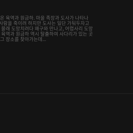
려온 육역과 원금하. 마을 족장과 도사가 나타나
 사람을 죽이려 하지만 도사는 일단 가둬두자고
밤 몰래 도망치려다 왜구와 만나고, 어렵사리 도망
때 육역과 원금하 역시 탈출하여 사다리가 있는 곳
그 장소를 찾아가는데...