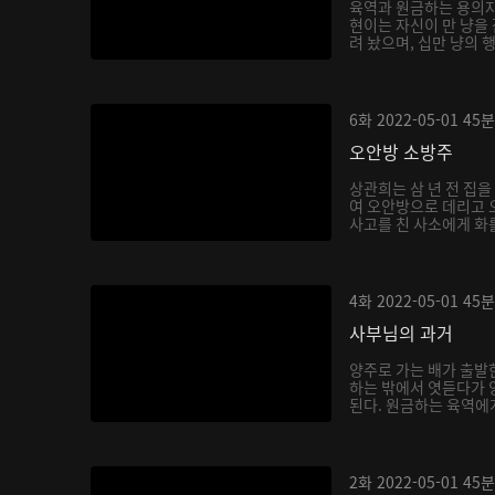
육역과 원금하는 용의자
현이는 자신이 만 냥을
려 놨으며, 십만 냥의 
6화
2022-05-01
45분
오안방 소방주
상관희는 삼 년 전 집
여 오안방으로 데리고 
사고를 친 사소에게 화를
4화
2022-05-01
45분
사부님의 과거
양주로 가는 배가 출발
하는 밖에서 엿듣다가 
된다. 원금하는 육역에게
2화
2022-05-01
45분