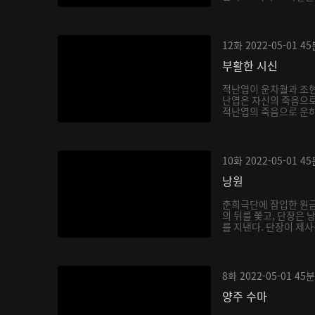
12화
2022-05-01
45
부활한 시신
적난엽이 운차월과 조현
난엽은 자신의 죽음으로
적난엽의 죽음으로 운하
10화
2022-05-01
45
낭원
춘희극단에 잠입한 원금
의 뒤를 쫓고, 단장은
를 지낸다. 단장이 제사
8화
2022-05-01
45분
양주 수마