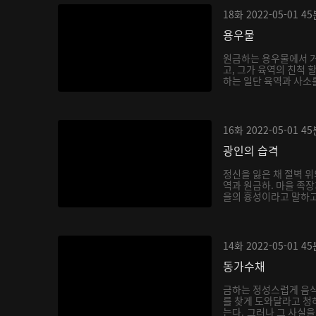
18화
2022-05-01
45
용우물
원금하는 용우물에서 거
고, 그가 육역의 친척 
하는 일단 육역과 사소를
16화
2022-05-01
45
광인의 습격
정신을 잃은 채 절벽 위
역과 원금하. 마을 족
을의 흉성이라고 말하고,
14화
2022-05-01
45
동가수채
금하는 정성스럽게 음
를 찾게 도와달라고 청
는다. 그러나 그 사