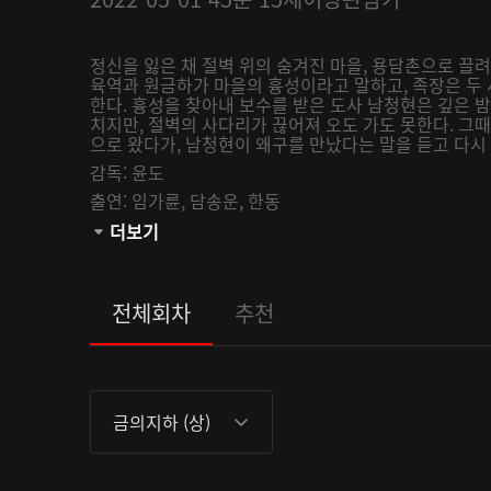
정신을 잃은 채 절벽 위의 숨겨진 마을, 용담촌으로 끌
육역과 원금하가 마을의 흉성이라고 말하고, 족장은 두
한다. 흉성을 찾아내 보수를 받은 도사 남청현은 깊은 
치지만, 절벽의 사다리가 끊어져 오도 가도 못한다. 그
으로 왔다가, 남청현이 왜구를 만났다는 말을 듣고 다시 
감독:
윤도
출연:
임가륜,
담송운,
한동
관람등급:
더보기
전체회차
추천
금의지하 (상)