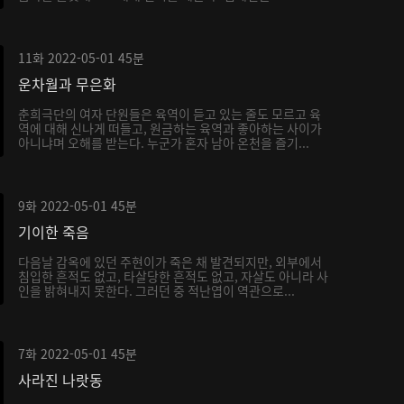
11화
2022-05-01
45분
운차월과 무은화
춘희극단의 여자 단원들은 육역이 듣고 있는 줄도 모르고 육
역에 대해 신나게 떠들고, 원금하는 육역과 좋아하는 사이가
아니냐며 오해를 받는다. 누군가 혼자 남아 온천을 즐기...
9화
2022-05-01
45분
기이한 죽음
다음날 감옥에 있던 주현이가 죽은 채 발견되지만, 외부에서
침입한 흔적도 없고, 타살당한 흔적도 없고, 자살도 아니라 사
인을 밝혀내지 못한다. 그러던 중 적난엽이 역관으로...
7화
2022-05-01
45분
사라진 나랏동