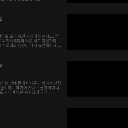
분
이를 모두 죽인 사실이 밝혀지고, 적
 속죄하겠다며 약을 먹고 자살한다.
 수리비의 행방이 다시 묘연해지자,...
분
하는 밤에 몰래 어디론가 향하는 단장
 낭원이라는 폐가에 가서 누군가의 제사
를 지내며 말한 운차월이 과거 ...