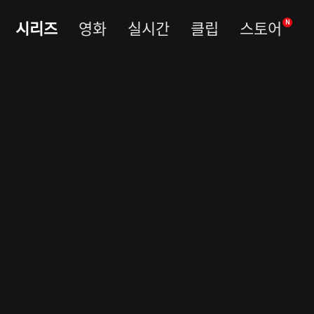
시리즈
영화
실시간
클립
스토어
N