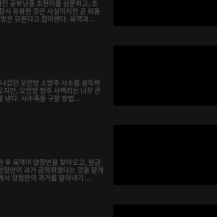
인 공부낭중 조현이를 심문하고, 조
 잠시 유용한 것은 사실이지만 곧 되돌
행방은 모른다고 잡아뗀다. 육역과...
을 나갔던 오안방 소방주 사소를 설득하
오지만, 오안방 방주 사백리는 너무 큰
 낸다. 사수죽을 구할 방법...
한 후 육역이 양정만을 찾아오고, 원금
양정만이 과거 금의위였다는 것을 알게
서 양정만의 과거를 알아내기 ...