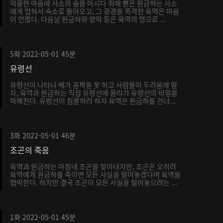
억울한 마음에 사소와 술을 마시다 취해 뻗은 원금하는 사소
에게 업혀서 숙소로 돌아오고, 그 광경을 목격한 육역은 마음
이 언짢다. 다음날 원금하와 양악 등은 육역의 명으로 ...
5화
2022-05-01
45분
유령선
유령선이 나타나 배가 꼼짝을 못 하고 사람들이 두려움에 떨
자, 육역과 원금하는 직접 유령선에 올라가 유령선의 비밀을
파헤친다. 유령선이 침몰하려 하자 육역은 원금하를 건너...
3화
2022-05-01
46분
조곤의 죽음
육역과 원금하는 마침내 조곤을 찾아내지만, 조곤은 오히려
육역에게 원금하를 죽이면 모든 사실을 털어놓겠다며 육역을
협박한다. 하지만 결국 조곤이 모든 사실을 털어놓으려는 ...
1화
2022-05-01
45분