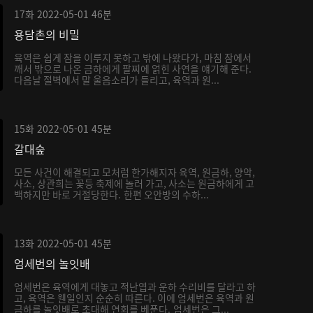
17화
2022-05-01
46분
용담촌의 비밀
육역은 쉽게 잠을 이루지 못하고 밖에 나왔다가, 마침 잠에서
깨서 밖으로 나온 금하에게 팔찌에 얽힌 사연을 얘기해 준다.
다음날 절벽에서 말 울음소리가 들리고, 육역과 원...
15화
2022-05-01
45분
갈대숲
모든 사건이 해결되고 모처럼 한가해지자 육역, 원금하, 양악,
사소, 상관희는 꽃등 축제에 놀러 가고, 사소는 원금하에게 고
백하지만 바로 거절당한다. 한편 오안방의 수하...
13화
2022-05-01
45분
엄세번의 놀잇배
엄세번은 육역에게 대놓고 적난엽과 운하 수리비를 달라고 하
고, 육역은 웬일인지 순순히 따른다. 이에 엄세번은 육역과 원
금하를 놀잇배로 초대해 연회를 베푼다. 엄세번은 그...