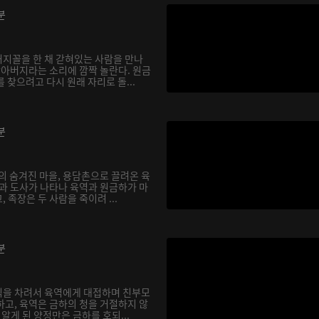
분
지꼴을 한 채 갇혀있는 사람을 만나
할아버지라는 소리에 깜짝 놀란다. 원금
 찾으려고 다시 원래 자리로 돌...
분
의 숨겨진 마을, 용담촌으로 끌려온 육
장과 도사가 나타나 육역과 원금하가 마
 족장은 두 사람을 죽이려 ...
분
식을 차려서 육역에게 대접하며 친부모
하고, 육역은 금하의 청을 거절하지 않
실을 알게 된 양정만은 금하를 호되...