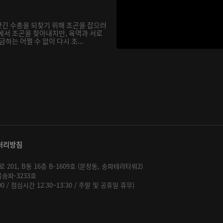
긴 수총을 되찾기 위해 조곤을 잡으러
에서 조곤을 찾아내지만, 육역과 서로
하는 어쩔 수 없이 다시 조...
처리방침
01, B동 16층 B-1609호 (문정동, 송파테라타워2)
울송파-3233호
:00 / 점심시간 12:30~13:30 / 주말 및 공휴일 휴무)