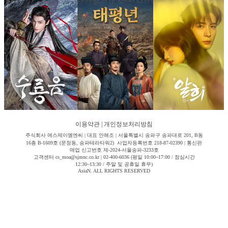
이용약관
|
개인정보처리방침
주식회사 에스제이엠엔씨 | 대표 안해조 | 서울특별시 송파구 송파대로 201, B동
16층 B-1609호 (문정동, 송파테라타워2) 사업자등록번호 218-87-02390 | 통신판
매업 신고번호 제-2024-서울송파-3233호
고객센터 cs_moa@sjmnc.co.kr | 02-400-6036 (평일 10:00~17:00 / 점심시간
12:30~13:30 / 주말 및 공휴일 휴무)
AsiaN. ALL RIGHTS RESERVED