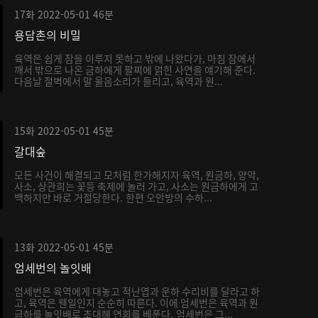
17화
2022-05-01
46분
용담촌의 비밀
육역은 쉽게 잠을 이루지 못하고 밖에 나왔다가, 마침 잠에서
깨서 밖으로 나온 금하에게 팔찌에 얽힌 사연을 얘기해 준다.
다음날 절벽에서 말 울음소리가 들리고, 육역과 원...
15화
2022-05-01
45분
갈대숲
모든 사건이 해결되고 모처럼 한가해지자 육역, 원금하, 양악,
사소, 상관희는 꽃등 축제에 놀러 가고, 사소는 원금하에게 고
백하지만 바로 거절당한다. 한편 오안방의 수하...
13화
2022-05-01
45분
엄세번의 놀잇배
엄세번은 육역에게 대놓고 적난엽과 운하 수리비를 달라고 하
고, 육역은 웬일인지 순순히 따른다. 이에 엄세번은 육역과 원
금하를 놀잇배로 초대해 연회를 베푼다. 엄세번은 그...