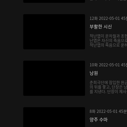
12화
2022-05-01
45
부활한 시신
적난엽이 운차월과 조현
난엽은 자신의 죽음으로
적난엽의 죽음으로 운하
10화
2022-05-01
45
낭원
춘희극단에 잠입한 원금
의 뒤를 쫓고, 단장은
를 지낸다. 단장이 제사
8화
2022-05-01
45분
양주 수마