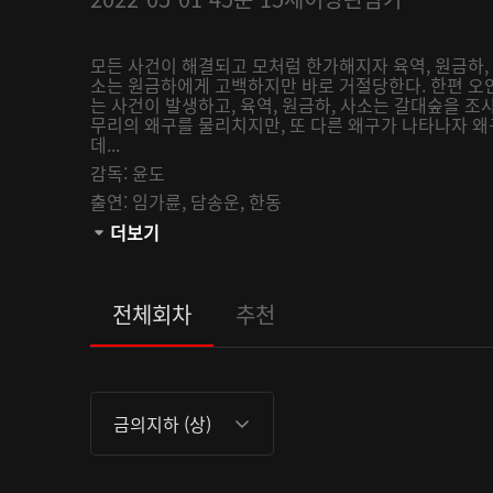
모든 사건이 해결되고 모처럼 한가해지자 육역, 원금하, 
소는 원금하에게 고백하지만 바로 거절당한다. 한편 
는 사건이 발생하고, 육역, 원금하, 사소는 갈대숲을 조
무리의 왜구를 물리치지만, 또 다른 왜구가 나타나자 왜
데...
감독:
윤도
출연:
임가륜,
담송운,
한동
관람등급:
더보기
전체회차
추천
금의지하 (상)