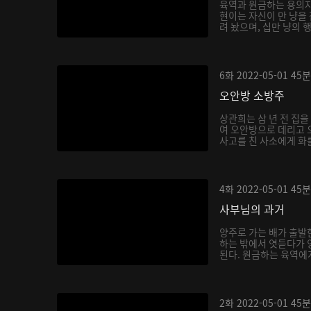
육역과 원금하는 용의자
현이는 자신이 만 냥을
려 놨으며, 십만 냥의 
6화
2022-05-01
45분
오안방 소방주
상관희는 삼 년 전 집
여 오안방으로 데리고 
사고를 친 사소에게 화를
4화
2022-05-01
45분
사부님의 과거
양주로 가는 배가 출발
하는 밖에서 엿듣다가 
된다. 원금하는 육역에게
2화
2022-05-01
45분