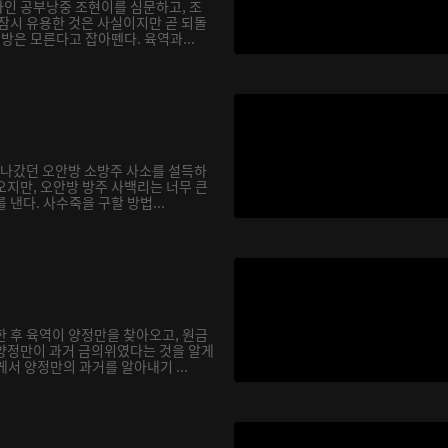
인 공부낭중 조현이를 심문하고, 조
 잠시 유용한 것은 사실이지만 곧 되돌
행방은 모른다고 잡아뗀다. 육역과...
을 나갔던 오안방 소방주 사소를 설득하
오지만, 오안방 방주 사백리는 너무 큰
 낸다. 사수죽을 구할 방법...
한 후 육역이 양정만을 찾아오고, 원금
양정만이 과거 금의위였다는 것을 알게
서 양정만의 과거를 알아내기 ...