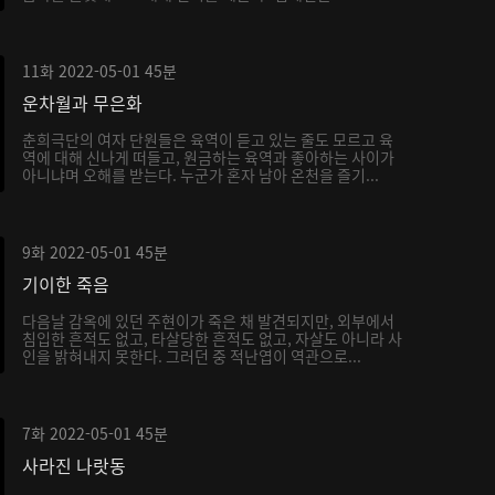
11화
2022-05-01
45분
운차월과 무은화
춘희극단의 여자 단원들은 육역이 듣고 있는 줄도 모르고 육
역에 대해 신나게 떠들고, 원금하는 육역과 좋아하는 사이가
아니냐며 오해를 받는다. 누군가 혼자 남아 온천을 즐기...
9화
2022-05-01
45분
기이한 죽음
다음날 감옥에 있던 주현이가 죽은 채 발견되지만, 외부에서
침입한 흔적도 없고, 타살당한 흔적도 없고, 자살도 아니라 사
인을 밝혀내지 못한다. 그러던 중 적난엽이 역관으로...
7화
2022-05-01
45분
사라진 나랏동