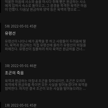
억울한 마음에 사소와 술을 마시다 취해 뻗은 원금하는 사소
에게 업혀서 숙소로 돌아오고, 그 광경을 목격한 육역은 마음
이 언짢다. 다음날 원금하와 양악 등은 육역의 명으로 ...
5화
2022-05-01
45분
유령선
유령선이 나타나 배가 꼼짝을 못 하고 사람들이 두려움에 떨
자, 육역과 원금하는 직접 유령선에 올라가 유령선의 비밀을
파헤친다. 유령선이 침몰하려 하자 육역은 원금하를 건너...
3화
2022-05-01
46분
조곤의 죽음
육역과 원금하는 마침내 조곤을 찾아내지만, 조곤은 오히려
육역에게 원금하를 죽이면 모든 사실을 털어놓겠다며 육역을
협박한다. 하지만 결국 조곤이 모든 사실을 털어놓으려는 ...
1화
2022-05-01
45분