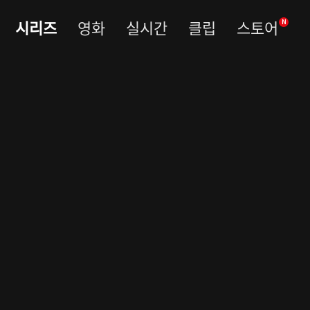
시리즈
영화
실시간
클립
스토어
N