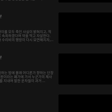
분
이를 모두 죽인 사실이 밝혀지고, 적
 속죄하겠다며 약을 먹고 자살한다.
 수리비의 행방이 다시 묘연해지자,...
분
하는 밤에 몰래 어디론가 향하는 단장
 낭원이라는 폐가에 가서 누군가의 제사
를 지내며 말한 운차월이 과거 ...