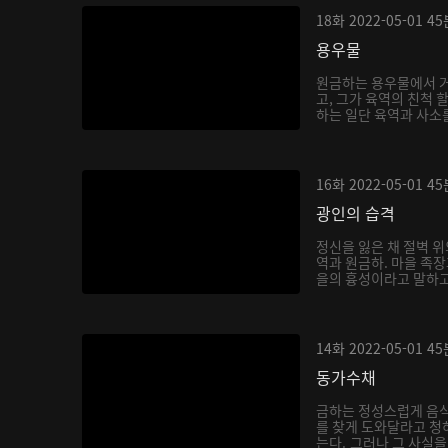
18화
2022-05-01
45
용우물
원금하는 용우물에서 거
고, 그가 육역의 친척 
하는 일단 육역과 사소를
16화
2022-05-01
45
광인의 습격
정신을 잃은 채 절벽 위
역과 원금하. 마을 족
을의 흉성이라고 말하고,
14화
2022-05-01
45
동가수채
금하는 정성스럽게 음
를 찾게 도와달라고 청
는다. 그러나 그 사