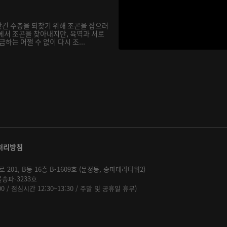
긴 수총을 되찾기 위해 조곤을 잡으러
에서 조곤을 찾아내지만, 육역과 서로
하는 어쩔 수 없이 다시 조...
처리방침
01, B동 16층 B-1609호 (문정동, 송파테라타워2)
울송파-3233호
:00 / 점심시간 12:30~13:30 / 주말 및 공휴일 휴무)