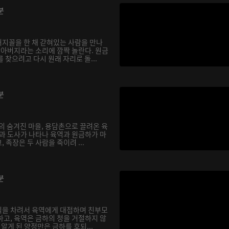
분
지꼴을 한 채 갇혀있는 사람을 만나
할아버지라는 소리에 깜짝 놀란다. 원금
 찾으려고 다시 원래 자리로 돌...
분
의 숨겨진 마을, 용담촌으로 끌려온 육
장과 도사가 나타나 육역과 원금하가 마
 족장은 두 사람을 죽이려 ...
분
식을 차려서 육역에게 대접하며 친부모
하고, 육역은 금하의 청을 거절하지 않
실을 알게 된 양정만은 금하를 호되...