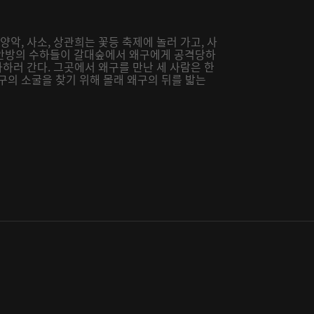
양악, 사소, 상관희는 꽃등 축제에 놀러 가고, 사
오안방의 수하들이 갈대숲에서 왜구에게 공격당하
사하러 간다. 그곳에서 왜구를 만난 세 사람은 한
구의 소굴을 찾기 위해 몰래 왜구의 뒤를 밟는