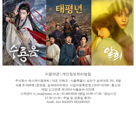
이용약관
|
개인정보처리방침
주식회사 에스제이엠엔씨 | 대표 안해조 | 서울특별시 송파구 송파대로 201, B동
16층 B-1609호 (문정동, 송파테라타워2) 사업자등록번호 218-87-02390 | 통신판
매업 신고번호 제-2024-서울송파-3233호
고객센터 cs_moa@sjmnc.co.kr | 02-400-6036 (평일 10:00~17:00 / 점심시간
12:30~13:30 / 주말 및 공휴일 휴무)
AsiaN. ALL RIGHTS RESERVED