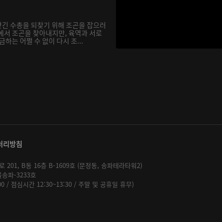
긴 수총을 되찾기 위해 조곤을 잡으러
에서 조곤을 찾아내지만, 육역과 서로
하는 어쩔 수 없이 다시 조...
처리방침
01, B동 16층 B-1609호 (문정동, 송파테라타워2)
울송파-3233호
:00 / 점심시간 12:30~13:30 / 주말 및 공휴일 휴무)