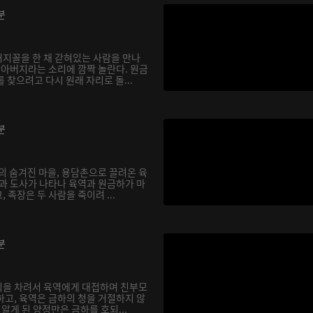
분
지꼴을 한 채 갇혀있는 사람을 만나
할아버지라는 소리에 깜짝 놀란다. 원금
 찾으려고 다시 원래 자리로 돌...
분
의 숨겨진 마을, 용담촌으로 끌려온 육
장과 도사가 나타나 육역과 원금하가 마
 족장은 두 사람을 죽이려 ...
분
식을 차려서 육역에게 대접하며 친부모
하고, 육역은 금하의 청을 거절하지 않
실을 알게 된 양정만은 금하를 호되...