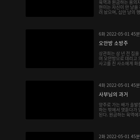
육역과 원금하는 용의자
현이는 자신이 만 냥을
려 놨으며, 십만 냥의 
6화
2022-05-01
45분
오안방 소방주
상관희는 삼 년 전 집
여 오안방으로 데리고 
사고를 친 사소에게 화를
4화
2022-05-01
45분
사부님의 과거
양주로 가는 배가 출발
하는 밖에서 엿듣다가 
된다. 원금하는 육역에게
2화
2022-05-01
45분