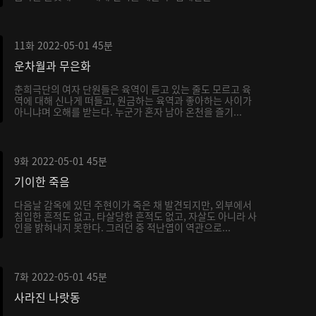
11화
2022-05-01
45분
운차월과 무은화
춘희극단의 여자 단원들은 육역이 듣고 있는 줄도 모르고 육
역에 대해 신나게 떠들고, 원금하는 육역과 좋아하는 사이가
아니냐며 오해를 받는다. 누군가 혼자 남아 온천을 즐기...
9화
2022-05-01
45분
기이한 죽음
다음날 감옥에 있던 주현이가 죽은 채 발견되지만, 외부에서
침입한 흔적도 없고, 타살당한 흔적도 없고, 자살도 아니라 사
인을 밝혀내지 못한다. 그러던 중 적난엽이 역관으로...
7화
2022-05-01
45분
사라진 나랏동