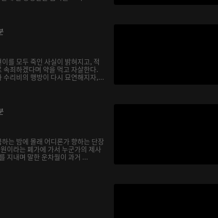
분
이를 모두 죽인 사실이 밝혀지고, 적
 속죄하겠다며 약을 먹고 자살한다.
 수리비의 행방이 다시 묘연해지자,...
분
하는 밤에 몰래 어디론가 향하는 단장
 낭원이라는 폐가에 가서 누군가의 제사
를 지내며 말한 운차월이 과거 ...