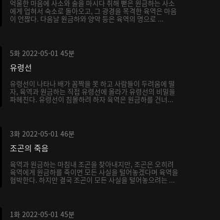
억울한 마음에 사소와 술을 마시다 취해 뻗은 원금하는 사소
에게 업혀서 숙소로 돌아오고, 그 광경을 목격한 육역은 마음
이 언짢다. 다음날 원금하와 양악 등은 육역의 명으로 ...
5화
2022-05-01
45분
유령선
유령선이 나타나 배가 꼼짝을 못 하고 사람들이 두려움에 떨
자, 육역과 원금하는 직접 유령선에 올라가 유령선의 비밀을
파헤친다. 유령선이 침몰하려 하자 육역은 원금하를 건너...
3화
2022-05-01
46분
조곤의 죽음
육역과 원금하는 마침내 조곤을 찾아내지만, 조곤은 오히려
육역에게 원금하를 죽이면 모든 사실을 털어놓겠다며 육역을
협박한다. 하지만 결국 조곤이 모든 사실을 털어놓으려는 ...
1화
2022-05-01
45분