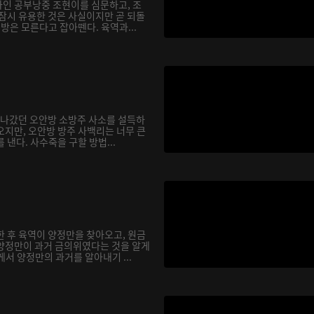
인 공부낭중 조현이를 심문하고, 조
 잠시 유용한 것은 사실이지만 곧 되돌
행방은 모른다고 잡아뗀다. 육역과...
을 나갔던 오안방 소방주 사소를 설득하
오지만, 오안방 방주 사백리는 너무 큰
 낸다. 사수죽을 구할 방법...
한 후 육역이 양정만을 찾아오고, 원금
양정만이 과거 금의위였다는 것을 알게
서 양정만의 과거를 알아내기 ...