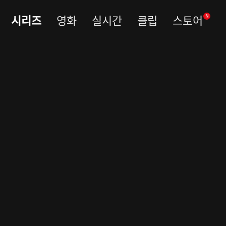
시리즈
영화
실시간
클립
스토어
N