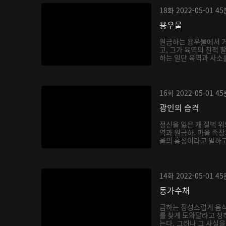
18화
2022-05-01
45
용우물
원금하는 용우물에서 거
고, 그가 육역의 친척 
하는 일단 육역과 사소를
16화
2022-05-01
45
광인의 습격
정신을 잃은 채 절벽 위
역과 원금하. 마을 족
을의 흉성이라고 말하고,
14화
2022-05-01
45
동가수채
금하는 정성스럽게 음
를 찾게 도와달라고 청
는다. 그러나 그 사