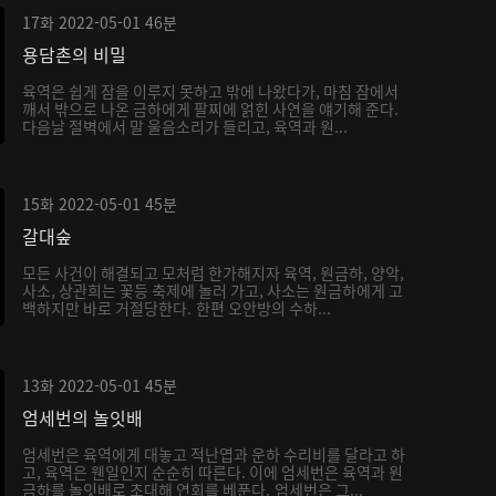
17화
2022-05-01
46분
용담촌의 비밀
육역은 쉽게 잠을 이루지 못하고 밖에 나왔다가, 마침 잠에서
깨서 밖으로 나온 금하에게 팔찌에 얽힌 사연을 얘기해 준다.
다음날 절벽에서 말 울음소리가 들리고, 육역과 원...
15화
2022-05-01
45분
갈대숲
모든 사건이 해결되고 모처럼 한가해지자 육역, 원금하, 양악,
사소, 상관희는 꽃등 축제에 놀러 가고, 사소는 원금하에게 고
백하지만 바로 거절당한다. 한편 오안방의 수하...
13화
2022-05-01
45분
엄세번의 놀잇배
엄세번은 육역에게 대놓고 적난엽과 운하 수리비를 달라고 하
고, 육역은 웬일인지 순순히 따른다. 이에 엄세번은 육역과 원
금하를 놀잇배로 초대해 연회를 베푼다. 엄세번은 그...