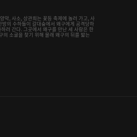
양악, 사소, 상관희는 꽃등 축제에 놀러 가고, 사
오안방의 수하들이 갈대숲에서 왜구에게 공격당하
사하러 간다. 그곳에서 왜구를 만난 세 사람은 한
구의 소굴을 찾기 위해 몰래 왜구의 뒤를 밟는