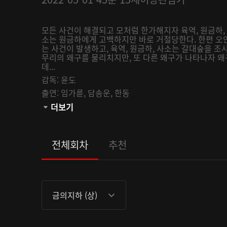
모든 사건이 해결되고 모처럼 한가해지자 육역, 원금하, 
소는 원금하에게 고백하지만 바로 거절당한다. 한편 
는 사건이 발생하고, 육역, 원금하, 사소는 갈대숲을 조
무리의 왜구를 물리치지만, 또 다른 왜구가 나타나자 왜
데...
감독:
윤도
출연:
임가륜,
담송운,
한동
관람등급:
더보기
전체회차
추천
금의지하 (상)