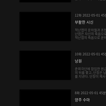
12화
2022-05-01
45
부활한 시신
적난엽이 운차월과 조현
난엽은 자신의 죽음으로
적난엽의 죽음으로 운하
10화
2022-05-01
45
낭원
춘희극단에 잠입한 원금
의 뒤를 쫓고, 단장은
를 지낸다. 단장이 제사
8화
2022-05-01
45분
양주 수마