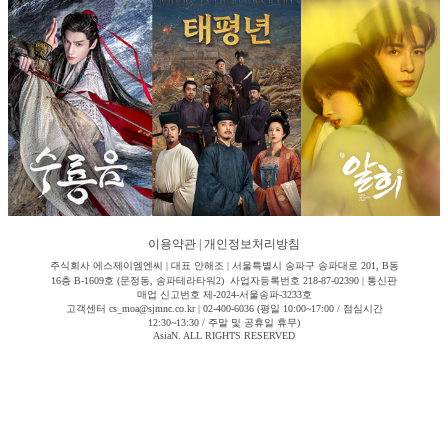
이용약관
|
개인정보처리방침
주식회사 에스제이엠엔씨 | 대표 안해조 | 서울특별시 송파구 송파대로 201, B동
16층 B-1609호 (문정동, 송파테라타워2) 사업자등록번호 218-87-02390 | 통신판
매업 신고번호 제-2024-서울송파-3233호
고객센터 cs_moa@sjmnc.co.kr | 02-400-6036 (평일 10:00~17:00 / 점심시간
12:30~13:30 / 주말 및 공휴일 휴무)
AsiaN. ALL RIGHTS RESERVED