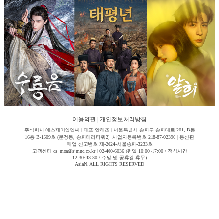
이용약관
|
개인정보처리방침
주식회사 에스제이엠엔씨 | 대표 안해조 | 서울특별시 송파구 송파대로 201, B동
16층 B-1609호 (문정동, 송파테라타워2) 사업자등록번호 218-87-02390 | 통신판
매업 신고번호 제-2024-서울송파-3233호
고객센터 cs_moa@sjmnc.co.kr | 02-400-6036 (평일 10:00~17:00 / 점심시간
12:30~13:30 / 주말 및 공휴일 휴무)
AsiaN. ALL RIGHTS RESERVED