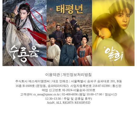
이용약관
|
개인정보처리방침
주식회사 에스제이엠엔씨 | 대표 안해조 | 서울특별시 송파구 송파대로 201, B동
16층 B-1609호 (문정동, 송파테라타워2) 사업자등록번호 218-87-02390 | 통신판
매업 신고번호 제-2024-서울송파-3233호
고객센터 cs_moa@sjmnc.co.kr | 02-400-6036 (평일 10:00~17:00 / 점심시간
12:30~13:30 / 주말 및 공휴일 휴무)
AsiaN. ALL RIGHTS RESERVED