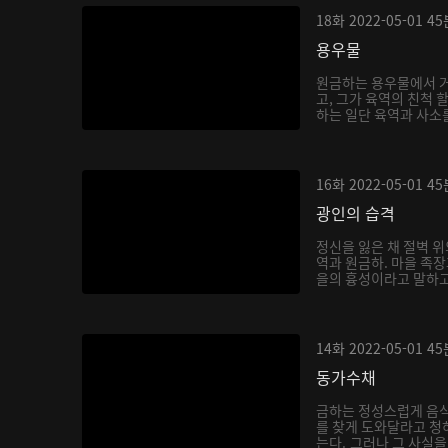
18화
2022-05-01
45
용우물
원금하는 용우물에서 거
고, 그가 육역의 친척 
하는 일단 육역과 사소를
16화
2022-05-01
45
광인의 습격
정신을 잃은 채 절벽 위
역과 원금하. 마을 족
을의 흉성이라고 말하고,
14화
2022-05-01
45
동가수채
금하는 정성스럽게 음
를 찾게 도와달라고 청
는다. 그러나 그 사