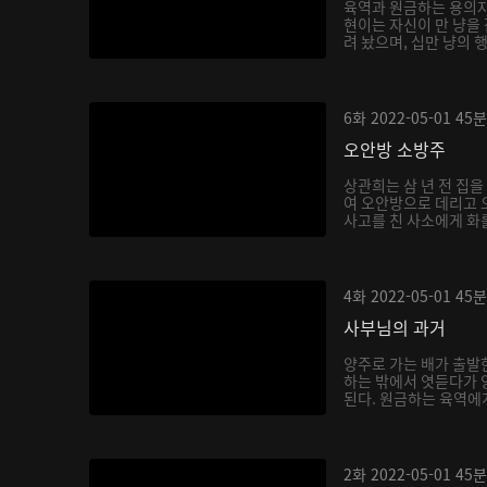
육역과 원금하는 용의자
현이는 자신이 만 냥을
려 놨으며, 십만 냥의 
6화
2022-05-01
45분
오안방 소방주
상관희는 삼 년 전 집
여 오안방으로 데리고 
사고를 친 사소에게 화를
4화
2022-05-01
45분
사부님의 과거
양주로 가는 배가 출발
하는 밖에서 엿듣다가 
된다. 원금하는 육역에게
2화
2022-05-01
45분