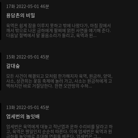
17화
2022-05-01
46분
용담촌의 비밀
육역은 쉽게 잠을 이루지 못하고 밖에 나왔다가, 마침 잠에서
깨서 밖으로 나온 금하에게 팔찌에 얽힌 사연을 얘기해 준다.
다음날 절벽에서 말 울음소리가 들리고, 육역과 원...
15화
2022-05-01
45분
갈대숲
모든 사건이 해결되고 모처럼 한가해지자 육역, 원금하, 양악,
사소, 상관희는 꽃등 축제에 놀러 가고, 사소는 원금하에게 고
백하지만 바로 거절당한다. 한편 오안방의 수하...
13화
2022-05-01
45분
엄세번의 놀잇배
엄세번은 육역에게 대놓고 적난엽과 운하 수리비를 달라고 하
고, 육역은 웬일인지 순순히 따른다. 이에 엄세번은 육역과 원
금하를 놀잇배로 초대해 연회를 베푼다. 엄세번은 그...