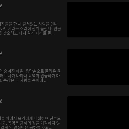
분
지꼴을 한 채 갇혀있는 사람을 만나
할아버지라는 소리에 깜짝 놀란다. 원금
 찾으려고 다시 원래 자리로 돌...
분
의 숨겨진 마을, 용담촌으로 끌려온 육
장과 도사가 나타나 육역과 원금하가 마
 족장은 두 사람을 죽이려 ...
분
식을 차려서 육역에게 대접하며 친부모
하고, 육역은 금하의 청을 거절하지 않
실을 알게 된 양정만은 금하를 호되...