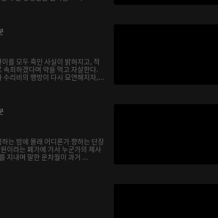
분
이를 모두 죽인 사실이 밝혀지고, 적
 속죄하겠다며 약을 먹고 자살한다.
 수리비의 행방이 다시 묘연해지자,...
분
하는 밤에 몰래 어디론가 향하는 단장
 낭원이라는 폐가에 가서 누군가의 제사
를 지내며 말한 운차월이 과거 ...