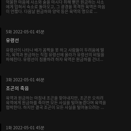
억울한 마음에 사소와 술을 마시다 취해 뻗은 원금하는 사소
에게 업혀서 숙소로 돌아오고, 그 광경을 목격한 육역은 마음
이 언짢다. 다음날 원금하와 양악 등은 육역의 명으로 ...
5화
2022-05-01
45분
유령선
유령선이 나타나 배가 꼼짝을 못 하고 사람들이 두려움에 떨
자, 육역과 원금하는 직접 유령선에 올라가 유령선의 비밀을
파헤친다. 유령선이 침몰하려 하자 육역은 원금하를 건너...
3화
2022-05-01
46분
조곤의 죽음
육역과 원금하는 마침내 조곤을 찾아내지만, 조곤은 오히려
육역에게 원금하를 죽이면 모든 사실을 털어놓겠다며 육역을
협박한다. 하지만 결국 조곤이 모든 사실을 털어놓으려는 ...
1화
2022-05-01
45분