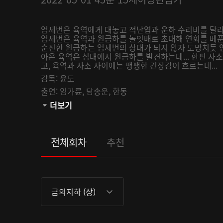
엄세번은 육역에게 대놓고 적난엽과 운하 수리비를 달라
엄세번은 육역과 원금하를 놀잇배로 초대해 연회를 베푼
순진한 원금하는 엄세번의 상대가 되지 않자 도망치듯 
아온 육역은 침대에서 원금하를 발견하는데... 한편 
고, 육역과 사소 사이에는 팽팽한 긴장감이 흐르는데...
감독:
윤도
출연:
임가륜,
담송운,
한동
관람등급:
더보기
전체회차
추천
금의지하 (상)