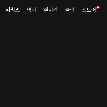
시리즈
영화
실시간
클립
스토어
N