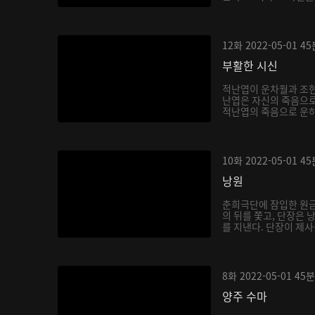
12화
2022-05-01
45
부활한 시신
적난엽이 운차월과 조현
난엽은 자신의 죽음으로
적난엽의 죽음으로 운하
10화
2022-05-01
45
낭원
춘희극단에 잠입한 원금
의 뒤를 쫓고, 단장은
를 지낸다. 단장이 제사
8화
2022-05-01
45분
양주 수마