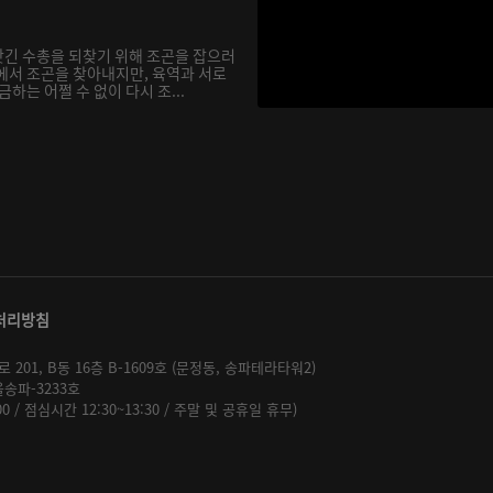
긴 수총을 되찾기 위해 조곤을 잡으러
에서 조곤을 찾아내지만, 육역과 서로
하는 어쩔 수 없이 다시 조...
처리방침
01, B동 16층 B-1609호 (문정동, 송파테라타워2)
울송파-3233호
:00 / 점심시간 12:30~13:30 / 주말 및 공휴일 휴무)