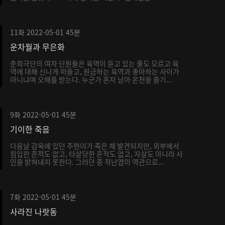
11화
2022-05-01
45분
운차월과 무은화
춘희극단의 여자 단원들은 육역이 듣고 있는 줄도 모르고 육
역에 대해 신나게 떠들고, 원금하는 육역과 좋아하는 사이가
아니냐며 오해를 받는다. 누군가 혼자 남아 온천을 즐기...
9화
2022-05-01
45분
기이한 죽음
다음날 감옥에 있던 주현이가 죽은 채 발견되지만, 외부에서
침입한 흔적도 없고, 타살당한 흔적도 없고, 자살도 아니라 사
인을 밝혀내지 못한다. 그러던 중 적난엽이 역관으로...
7화
2022-05-01
45분
사라진 나랏동