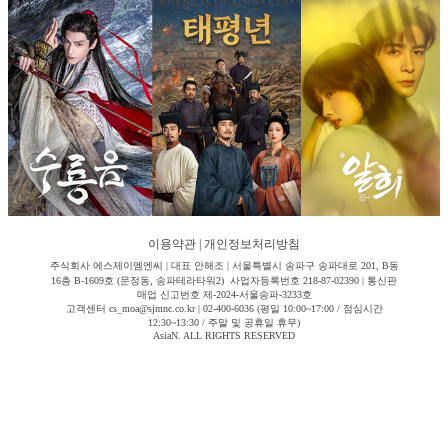
이용약관
|
개인정보처리방침
주식회사 에스제이엠엔씨 | 대표 안해조 | 서울특별시 송파구 송파대로 201, B동
16층 B-1609호 (문정동, 송파테라타워2) 사업자등록번호 218-87-02390 | 통신판
매업 신고번호 제-2024-서울송파-3233호
고객센터 cs_moa@sjmnc.co.kr | 02-400-6036 (평일 10:00~17:00 / 점심시간
12:30~13:30 / 주말 및 공휴일 휴무)
AsiaN. ALL RIGHTS RESERVED