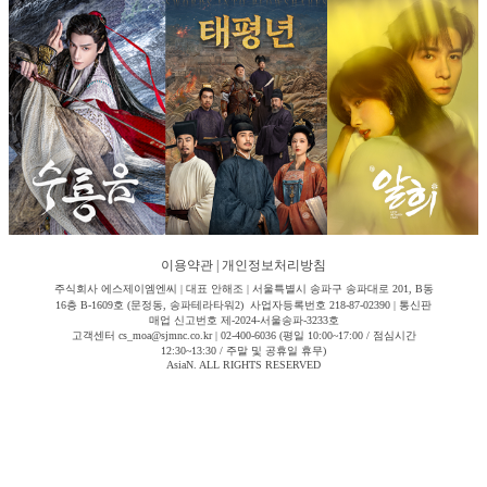
이용약관
|
개인정보처리방침
주식회사 에스제이엠엔씨 | 대표 안해조 | 서울특별시 송파구 송파대로 201, B동
16층 B-1609호 (문정동, 송파테라타워2) 사업자등록번호 218-87-02390 | 통신판
매업 신고번호 제-2024-서울송파-3233호
고객센터 cs_moa@sjmnc.co.kr | 02-400-6036 (평일 10:00~17:00 / 점심시간
12:30~13:30 / 주말 및 공휴일 휴무)
AsiaN. ALL RIGHTS RESERVED