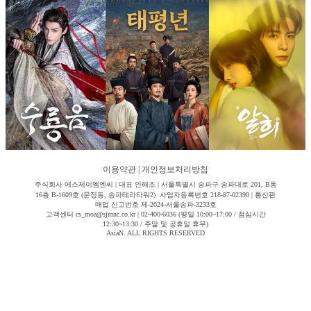
이용약관
|
개인정보처리방침
주식회사 에스제이엠엔씨 | 대표 안해조 | 서울특별시 송파구 송파대로 201, B동
16층 B-1609호 (문정동, 송파테라타워2) 사업자등록번호 218-87-02390 | 통신판
매업 신고번호 제-2024-서울송파-3233호
고객센터 cs_moa@sjmnc.co.kr | 02-400-6036 (평일 10:00~17:00 / 점심시간
12:30~13:30 / 주말 및 공휴일 휴무)
AsiaN. ALL RIGHTS RESERVED