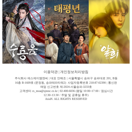
이용약관
|
개인정보처리방침
주식회사 에스제이엠엔씨 | 대표 안해조 | 서울특별시 송파구 송파대로 201, B동
16층 B-1609호 (문정동, 송파테라타워2) 사업자등록번호 218-87-02390 | 통신판
매업 신고번호 제-2024-서울송파-3233호
고객센터 cs_moa@sjmnc.co.kr | 02-400-6036 (평일 10:00~17:00 / 점심시간
12:30~13:30 / 주말 및 공휴일 휴무)
AsiaN. ALL RIGHTS RESERVED