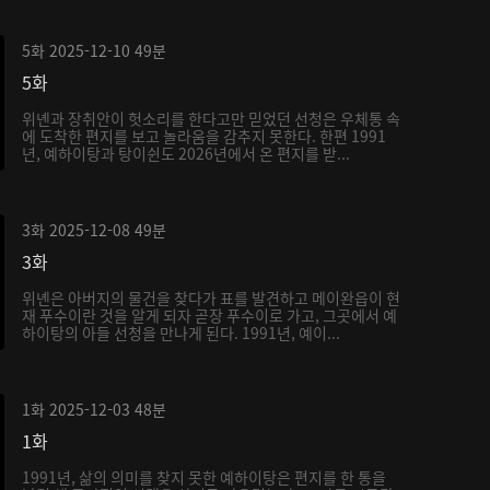
5화
2025-12-10
49분
5화
위녠과 장취안이 헛소리를 한다고만 믿었던 선청은 우체통 속
에 도착한 편지를 보고 놀라움을 감추지 못한다. 한편 1991
년, 예하이탕과 탕이쉰도 2026년에서 온 편지를 받...
3화
2025-12-08
49분
3화
위녠은 아버지의 물건을 찾다가 표를 발견하고 메이완읍이 현
재 푸수이란 것을 알게 되자 곧장 푸수이로 가고, 그곳에서 예
하이탕의 아들 선청을 만나게 된다. 1991년, 예이...
1화
2025-12-03
48분
1화
1991년, 삶의 의미를 찾지 못한 예하이탕은 편지를 한 통을