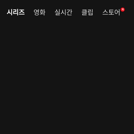
시리즈
영화
실시간
클립
스토어
N