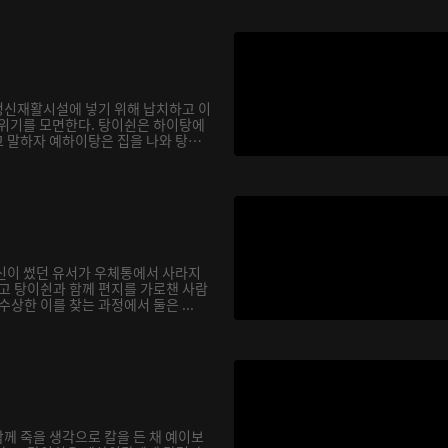
정신재활시설에 넣기 위해 납치하고 이
 위기를 모면한다. 탕이쉰은 하이탕에
 말하자 예하이탕은 집을 나와 탕이
신이 썼던 유서가 우체통에서 사라지
기고 탕이쉰과 함께 편지를 가로챈 사람
수상한 이를 찾는 과정에서 둘은 ...
께 죽을 생각으로 칼을 든 채 예이보