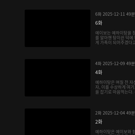
6화
2025-12-11
49분
6화
예이보는 예하이탕을 
를 알아챈 탕이쉰 덕에
게 가족이 되어주겠다고
쉰...
4화
2025-12-09
49분
4화
예하이탕은 며칠 전 자
자, 이를 수상하게 여
을 잡기로 마음먹는다. 
2화
2025-12-04
49분
2화
예하이탕은 예이보와 함