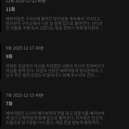
11화
2025-12-22
49분
11화
예하이탕은 구치소에 들어간 탕이쉰을 계속해서 기다리고,
탕이쉰이 구치소에서 나온 날 함께 집으로 돌아간다. 선다산
은 아들을 구해 줘서 고맙다는 뜻을 전하기 위해 탕이쉰의 ...
9화
2025-12-17
49분
9화
위녠은 지금까지 자신을 키워줬던 사람이 자신의 친아버지가
아님을 알게 된다. 위녠과 선청은 예하이탕과 탕이쉰에게 그
당시 무슨 일이 있었는지 알아내기 위해 푸수이로 간다....
7화
2025-12-15
49분
7화
예하이탕은 드디어 예이보와의 연을 끊고 집문서를 예이보에
게 넘기고 탕이쉰과 함께 집으로 돌아온다. 리차둥은 탄신의
도움으로 당구장을 다시 열고, 개업 전날 밤늦게 불청객이...