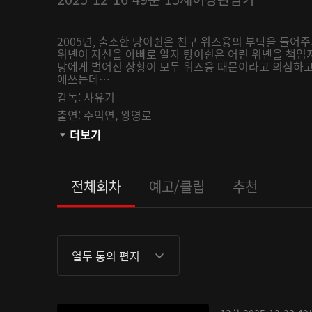
2005년, 출소한 탕이쉰은 친구 위즈융의 부탁을 들어
위녠이 자신을 아빠로 알자 탕이쉰은 어린 위녠을 책임지
탕에게 벌어진 상황이 모두 위즈융 때문이라고 의심하고,
애쓰는데…
감독:
사유기
출연:
주익연,
왕영로
채널:
더보기
AsiaN
오픈:
2025-12-16
관람등급:
전체회차
예고/클립
추천
열두 통의 편지