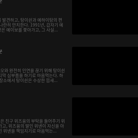
분
 발견하고, 탕이쉰과 예하이탕의 편
나란히 안치한다. 1991년, 갑자기 예
 예이보를 쫓아가고, 그 사실...
분
바오와 완전히 인연을 끊기 위해 탕이쉰
지막 심부름을 하기로 마음먹는다. 하
장소에서 탕이쉰은 수상한 낌새...
쉰은 친구 위즈융의 부탁을 들어주기 위
가고, 위즈융의 딸인 위녠이 자신을 아
린 위녠을 책임지기로 마음먹는...