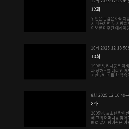
12화
2025-12-23
49
12화
위녠은 눈감은 아버지를
지 내용처럼 두 사람을 
이보를 마주친 예하이탕은
10화
2025-12-18
50
10화
1996년, 리차둥은 아
과 장하오를 데리고 마
지만 만나기로 한 약속 
8화
2025-12-16
49분
8화
2005년, 출소한 탕이
해 그의 어머니를 찾아
빠로 알자 탕이쉰은 어