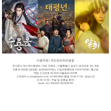
이용약관
|
개인정보처리방침
주식회사 에스제이엠엔씨 | 대표 안해조 | 서울특별시 송파구 송파대로 201, B동
16층 B-1609호 (문정동, 송파테라타워2) 사업자등록번호 218-87-02390 | 통신판
매업 신고번호 제-2024-서울송파-3233호
고객센터 cs_moa@sjmnc.co.kr | 02-400-6036 (평일 10:00~17:00 / 점심시간
12:30~13:30 / 주말 및 공휴일 휴무)
AsiaN. ALL RIGHTS RESERVED