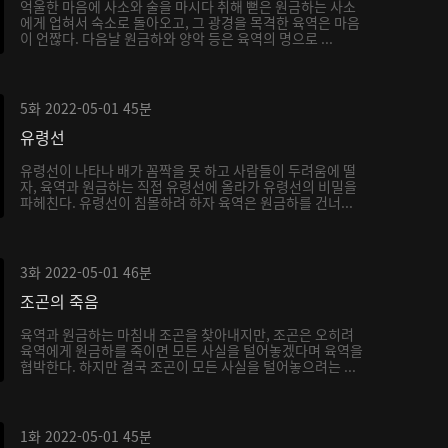
억울한 마음에 사소와 술을 마시다 취해 뻗은 원금하는 사소
에게 업혀서 숙소로 돌아오고, 그 광경을 목격한 육역은 마음
이 언짢다. 다음날 원금하와 양악 등은 육역의 명으로 ...
5화
2022-05-01
45분
유령선
유령선이 나타나 배가 꼼짝을 못 하고 사람들이 두려움에 떨
자, 육역과 원금하는 직접 유령선에 올라가 유령선의 비밀을
파헤친다. 유령선이 침몰하려 하자 육역은 원금하를 건너...
3화
2022-05-01
46분
조곤의 죽음
육역과 원금하는 마침내 조곤을 찾아내지만, 조곤은 오히려
육역에게 원금하를 죽이면 모든 사실을 털어놓겠다며 육역을
협박한다. 하지만 결국 조곤이 모든 사실을 털어놓으려는 ...
1화
2022-05-01
45분