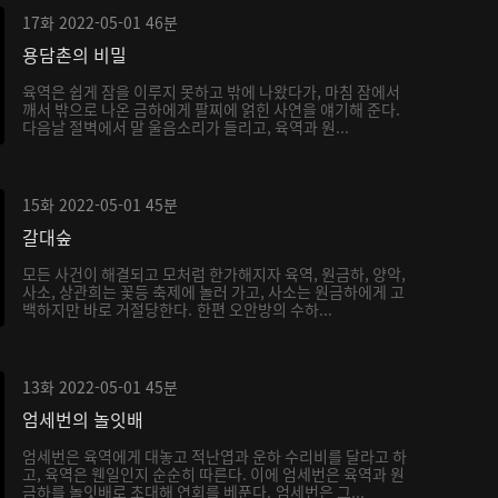
17화
2022-05-01
46분
용담촌의 비밀
육역은 쉽게 잠을 이루지 못하고 밖에 나왔다가, 마침 잠에서
깨서 밖으로 나온 금하에게 팔찌에 얽힌 사연을 얘기해 준다.
다음날 절벽에서 말 울음소리가 들리고, 육역과 원...
15화
2022-05-01
45분
갈대숲
모든 사건이 해결되고 모처럼 한가해지자 육역, 원금하, 양악,
사소, 상관희는 꽃등 축제에 놀러 가고, 사소는 원금하에게 고
백하지만 바로 거절당한다. 한편 오안방의 수하...
13화
2022-05-01
45분
엄세번의 놀잇배
엄세번은 육역에게 대놓고 적난엽과 운하 수리비를 달라고 하
고, 육역은 웬일인지 순순히 따른다. 이에 엄세번은 육역과 원
금하를 놀잇배로 초대해 연회를 베푼다. 엄세번은 그...