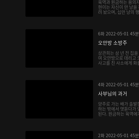
육역과 원금하는 용의자
현이는 자신이 만 냥을
려 놨으며, 십만 냥의 
6화
2022-05-01
45분
오안방 소방주
상관희는 삼 년 전 집
여 오안방으로 데리고 
사고를 친 사소에게 화를
4화
2022-05-01
45분
사부님의 과거
양주로 가는 배가 출발
하는 밖에서 엿듣다가 
된다. 원금하는 육역에게
2화
2022-05-01
45분