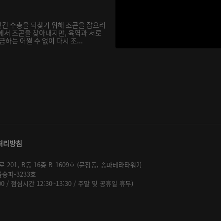
긴 수총을 되찾기 위해 조곤을 잡으러
에서 조곤을 찾아내지만, 육역과 서로
하는 어쩔 수 없이 다시 조...
처리방침
01, B동 16층 B-1609호 (문정동, 송파테라타워2)
울송파-3233호
:00 / 점심시간 12:30~13:30 / 주말 및 공휴일 휴무)