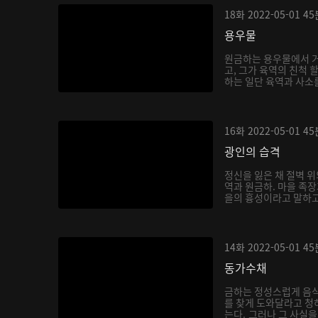
18화
2022-05-01
45
용우물
원금하는 용우물에서 거
고, 그가 육역의 친척 
하는 일단 육역과 사소를
16화
2022-05-01
45
광인의 습격
정신을 잃은 채 절벽 위
역과 원금하. 마을 족
을의 흉성이라고 말하고,
14화
2022-05-01
45
동가수채
금하는 정성스럽게 음
를 찾게 도와달라고 청
는다. 그러나 그 사