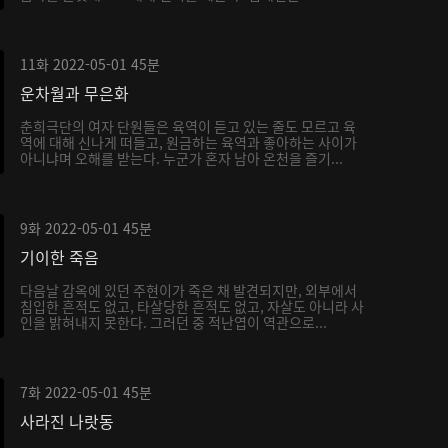
11화
2022-05-01
45분
운차월과 무은화
춘희극단의 여자 단원들은 육역이 듣고 있는 줄도 모르고 육
역에 대해 신나게 떠들고, 원금하는 육역과 좋아하는 사이가
아니냐며 오해를 받는다. 누군가 혼자 남아 온천을 즐기...
9화
2022-05-01
45분
기이한 죽음
다음날 감옥에 있던 주현이가 죽은 채 발견되지만, 외부에서
침입한 흔적도 없고, 타살당한 흔적도 없고, 자살도 아니라 사
인을 밝혀내지 못한다. 그러던 중 적난엽이 역관으로...
7화
2022-05-01
45분
사라진 나랏동