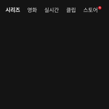
시리즈
영화
실시간
클립
스토어
N