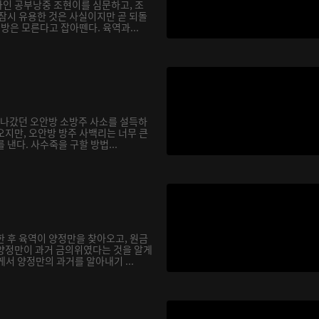
인 공부낭중 조현이를 심문하고, 조
 잠시 유용한 것은 사실이지만 곧 되돌
행방은 모른다고 잡아뗀다. 육역과...
을 나갔던 오안방 소방주 사소를 설득하
오지만, 오안방 방주 사백리는 너무 큰
 낸다. 사수죽을 구할 방법...
한 후 육역이 양정만을 찾아오고, 원금
양정만이 과거 금의위였다는 것을 알게
서 양정만의 과거를 알아내기 ...