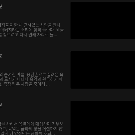
분
지꼴을 한 채 갇혀있는 사람을 만나
할아버지라는 소리에 깜짝 놀란다. 원금
 찾으려고 다시 원래 자리로 돌...
분
의 숨겨진 마을, 용담촌으로 끌려온 육
장과 도사가 나타나 육역과 원금하가 마
 족장은 두 사람을 죽이려 ...
분
식을 차려서 육역에게 대접하며 친부모
하고, 육역은 금하의 청을 거절하지 않
실을 알게 된 양정만은 금하를 호되...