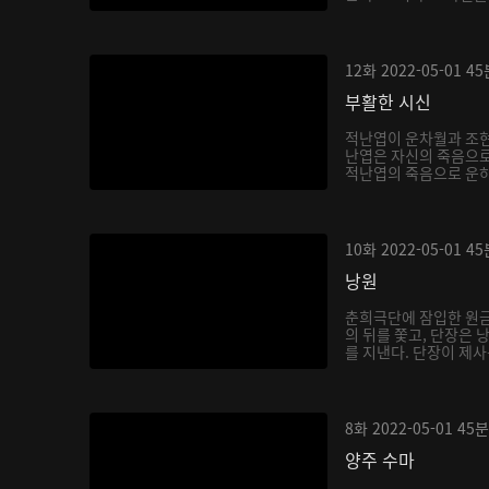
12화
2022-05-01
45
부활한 시신
적난엽이 운차월과 조현
난엽은 자신의 죽음으로
적난엽의 죽음으로 운하
10화
2022-05-01
45
낭원
춘희극단에 잠입한 원금
의 뒤를 쫓고, 단장은
를 지낸다. 단장이 제사
8화
2022-05-01
45분
양주 수마