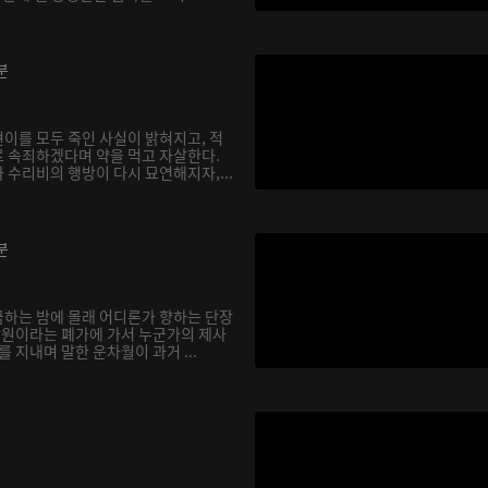
분
이를 모두 죽인 사실이 밝혀지고, 적
 속죄하겠다며 약을 먹고 자살한다.
 수리비의 행방이 다시 묘연해지자,...
분
하는 밤에 몰래 어디론가 향하는 단장
 낭원이라는 폐가에 가서 누군가의 제사
를 지내며 말한 운차월이 과거 ...