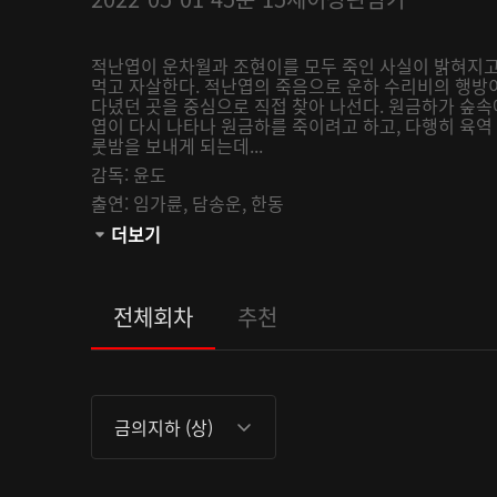
적난엽이 운차월과 조현이를 모두 죽인 사실이 밝혀지고
먹고 자살한다. 적난엽의 죽음으로 운하 수리비의 행방
다녔던 곳을 중심으로 직접 찾아 나선다. 원금하가 숲속에
엽이 다시 나타나 원금하를 죽이려고 하고, 다행히 육역
룻밤을 보내게 되는데...
감독:
윤도
출연:
임가륜,
담송운,
한동
관람등급:
더보기
전체회차
추천
금의지하 (상)