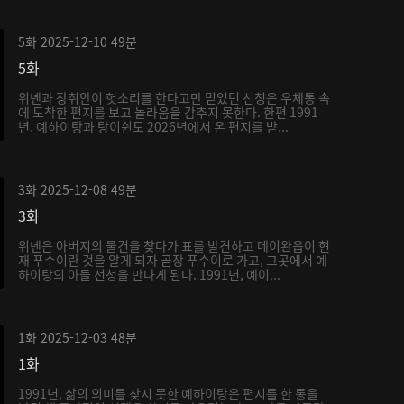
5화
2025-12-10
49분
5화
위녠과 장취안이 헛소리를 한다고만 믿었던 선청은 우체통 속
에 도착한 편지를 보고 놀라움을 감추지 못한다. 한편 1991
년, 예하이탕과 탕이쉰도 2026년에서 온 편지를 받...
3화
2025-12-08
49분
3화
위녠은 아버지의 물건을 찾다가 표를 발견하고 메이완읍이 현
재 푸수이란 것을 알게 되자 곧장 푸수이로 가고, 그곳에서 예
하이탕의 아들 선청을 만나게 된다. 1991년, 예이...
1화
2025-12-03
48분
1화
1991년, 삶의 의미를 찾지 못한 예하이탕은 편지를 한 통을