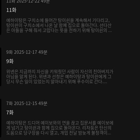
11화
2025-12-22
49분
11화
예하이탕은 구치소에 들어간 탕이쉰을 계속해서 기다리고,
탕이쉰이 구치소에서 나온 날 함께 집으로 돌아간다. 선다산
은 아들을 구해 줘서 고맙다는 뜻을 전하기 위해 탕이쉰의 ...
9화
2025-12-17
49분
9화
위녠은 지금까지 자신을 키워줬던 사람이 자신의 친아버지가
아님을 알게 된다. 위녠과 선청은 예하이탕과 탕이쉰에게 그
당시 무슨 일이 있었는지 알아내기 위해 푸수이로 간다....
7화
2025-12-15
49분
7화
예하이탕은 드디어 예이보와의 연을 끊고 집문서를 예이보에
게 넘기고 탕이쉰과 함께 집으로 돌아온다. 리차둥은 탄신의
도움으로 당구장을 다시 열고, 개업 전날 밤늦게 불청객이...