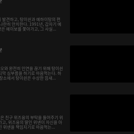
분
 발견하고, 탕이쉰과 예하이탕의 편
나란히 안치한다. 1991년, 갑자기 예
 예이보를 쫓아가고, 그 사실...
분
바오와 완전히 인연을 끊기 위해 탕이쉰
지막 심부름을 하기로 마음먹는다. 하
장소에서 탕이쉰은 수상한 낌새...
쉰은 친구 위즈융의 부탁을 들어주기 위
가고, 위즈융의 딸인 위녠이 자신을 아
린 위녠을 책임지기로 마음먹는...