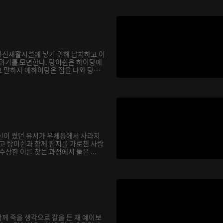
정신재활시설에 넣기 위해 납치하고 이
 위기를 모면한다. 탕이쉰은 하이탕에
 말하자 예하이탕은 집을 나와 탕이
신이 썼던 유서가 우체통에서 사라지
기고 탕이쉰과 함께 편지를 가로챈 사람
수상한 이를 찾는 과정에서 둘은 ...
께 죽을 생각으로 칼을 든 채 예이보