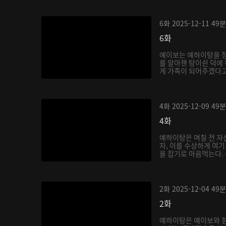
6화
2025-12-11
49분
6화
예이보는 예하이탕을 
를 알아챈 탕이쉰 덕에
게 가족이 되어주겠다고
쉰...
4화
2025-12-09
49분
4화
예하이탕은 며칠 전 자
자, 이를 수상하게 여
을 잡기로 마음먹는다. 
2화
2025-12-04
49분
2화
예하이탕은 예이보와 함