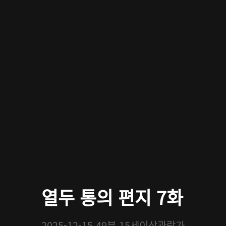
열두 통의 편지 7화
2025-12-15
49분
15세이상관람가