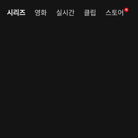
시리즈
영화
실시간
클립
스토어
N