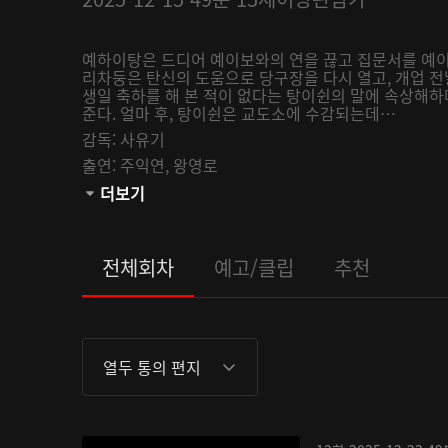
예하이탕은 드디어 예이보와의 연을 끊고 집문서를 예이
리차둥은 탄신의 도움으로 당구장을 다시 열고, 개업 전
생일 축하를 해 본 적이 없다는 탕이쉰의 말에 속상해
준다. 얼마 후, 탕이쉰은 교도소에 수감되는데…
감독:
사유기
출연:
주익연,
왕영로
채널:
더보기
AsiaN
오픈:
2025-12-15
관람등급:
전체회차
예고/클립
추천
열두 통의 편지