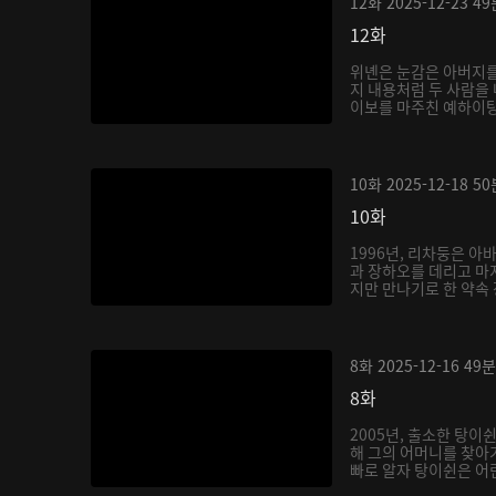
12화
2025-12-23
49
12화
위녠은 눈감은 아버지를
지 내용처럼 두 사람을 
이보를 마주친 예하이탕은
10화
2025-12-18
50
10화
1996년, 리차둥은 아
과 장하오를 데리고 마
지만 만나기로 한 약속 
8화
2025-12-16
49분
8화
2005년, 출소한 탕이
해 그의 어머니를 찾아
빠로 알자 탕이쉰은 어