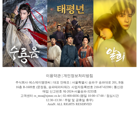
이용약관
|
개인정보처리방침
주식회사 에스제이엠엔씨 | 대표 안해조 | 서울특별시 송파구 송파대로 201, B동
16층 B-1609호 (문정동, 송파테라타워2) 사업자등록번호 218-87-02390 | 통신판
매업 신고번호 제-2024-서울송파-3233호
고객센터 cs_moa@sjmnc.co.kr | 02-400-6036 (평일 10:00~17:00 / 점심시간
12:30~13:30 / 주말 및 공휴일 휴무)
AsiaN. ALL RIGHTS RESERVED