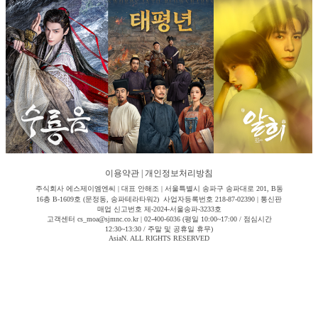
이용약관
|
개인정보처리방침
주식회사 에스제이엠엔씨 | 대표 안해조 | 서울특별시 송파구 송파대로 201, B동
16층 B-1609호 (문정동, 송파테라타워2) 사업자등록번호 218-87-02390 | 통신판
매업 신고번호 제-2024-서울송파-3233호
고객센터 cs_moa@sjmnc.co.kr | 02-400-6036 (평일 10:00~17:00 / 점심시간
12:30~13:30 / 주말 및 공휴일 휴무)
AsiaN. ALL RIGHTS RESERVED