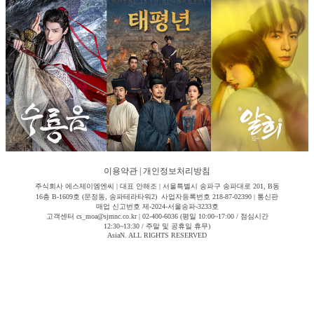
이용약관
|
개인정보처리방침
주식회사 에스제이엠엔씨 | 대표 안해조 | 서울특별시 송파구 송파대로 201, B동
16층 B-1609호 (문정동, 송파테라타워2) 사업자등록번호 218-87-02390 | 통신판
매업 신고번호 제-2024-서울송파-3233호
고객센터 cs_moa@sjmnc.co.kr | 02-400-6036 (평일 10:00~17:00 / 점심시간
12:30~13:30 / 주말 및 공휴일 휴무)
AsiaN. ALL RIGHTS RESERVED