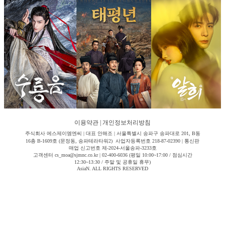
이용약관
|
개인정보처리방침
주식회사 에스제이엠엔씨 | 대표 안해조 | 서울특별시 송파구 송파대로 201, B동
16층 B-1609호 (문정동, 송파테라타워2) 사업자등록번호 218-87-02390 | 통신판
매업 신고번호 제-2024-서울송파-3233호
고객센터 cs_moa@sjmnc.co.kr | 02-400-6036 (평일 10:00~17:00 / 점심시간
12:30~13:30 / 주말 및 공휴일 휴무)
AsiaN. ALL RIGHTS RESERVED