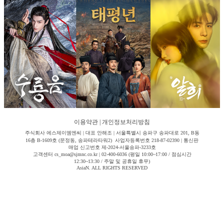
이용약관
|
개인정보처리방침
주식회사 에스제이엠엔씨 | 대표 안해조 | 서울특별시 송파구 송파대로 201, B동
16층 B-1609호 (문정동, 송파테라타워2) 사업자등록번호 218-87-02390 | 통신판
매업 신고번호 제-2024-서울송파-3233호
고객센터 cs_moa@sjmnc.co.kr | 02-400-6036 (평일 10:00~17:00 / 점심시간
12:30~13:30 / 주말 및 공휴일 휴무)
AsiaN. ALL RIGHTS RESERVED