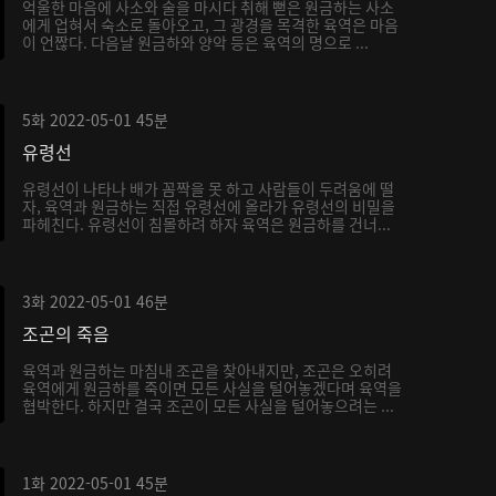
억울한 마음에 사소와 술을 마시다 취해 뻗은 원금하는 사소
에게 업혀서 숙소로 돌아오고, 그 광경을 목격한 육역은 마음
이 언짢다. 다음날 원금하와 양악 등은 육역의 명으로 ...
5화
2022-05-01
45분
유령선
유령선이 나타나 배가 꼼짝을 못 하고 사람들이 두려움에 떨
자, 육역과 원금하는 직접 유령선에 올라가 유령선의 비밀을
파헤친다. 유령선이 침몰하려 하자 육역은 원금하를 건너...
3화
2022-05-01
46분
조곤의 죽음
육역과 원금하는 마침내 조곤을 찾아내지만, 조곤은 오히려
육역에게 원금하를 죽이면 모든 사실을 털어놓겠다며 육역을
협박한다. 하지만 결국 조곤이 모든 사실을 털어놓으려는 ...
1화
2022-05-01
45분