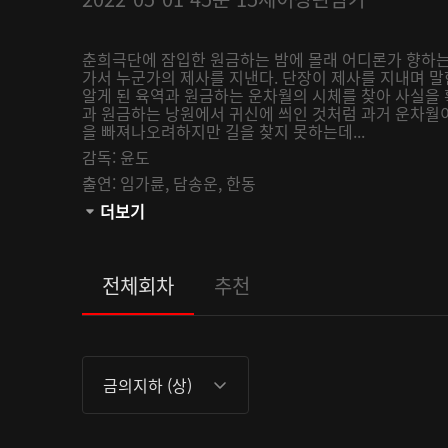
춘희극단에 잠입한 원금하는 밤에 몰래 어디론가 향하는
가서 누군가의 제사를 지낸다. 단장이 제사를 지내며 
알게 된 육역과 원금하는 운차월의 시체를 찾아 사실을
과 원금하는 낭원에서 귀신에 씌인 것처럼 과거 운차월이
을 빠져나오려하지만 길을 찾지 못하는데...
감독:
윤도
출연:
임가륜,
담송운,
한동
관람등급:
더보기
전체회차
추천
금의지하 (상)