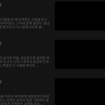
분
지꼴을 한 채 갇혀있는 사람을 만나
할아버지라는 소리에 깜짝 놀란다. 원금
 찾으려고 다시 원래 자리로 돌...
분
의 숨겨진 마을, 용담촌으로 끌려온 육
장과 도사가 나타나 육역과 원금하가 마
 족장은 두 사람을 죽이려 ...
분
식을 차려서 육역에게 대접하며 친부모
하고, 육역은 금하의 청을 거절하지 않
실을 알게 된 양정만은 금하를 호되...