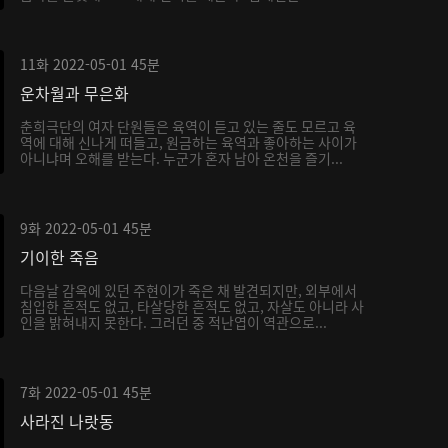
11화
2022-05-01
45분
운차월과 무은화
춘희극단의 여자 단원들은 육역이 듣고 있는 줄도 모르고 육
역에 대해 신나게 떠들고, 원금하는 육역과 좋아하는 사이가
아니냐며 오해를 받는다. 누군가 혼자 남아 온천을 즐기...
9화
2022-05-01
45분
기이한 죽음
다음날 감옥에 있던 주현이가 죽은 채 발견되지만, 외부에서
침입한 흔적도 없고, 타살당한 흔적도 없고, 자살도 아니라 사
인을 밝혀내지 못한다. 그러던 중 적난엽이 역관으로...
7화
2022-05-01
45분
사라진 나랏동