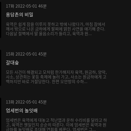
17화
2022-05-01
46분
용담촌의 비밀
육역은 쉽게 잠을 이루지 못하고 밖에 나왔다가, 마침 잠에서
깨서 밖으로 나온 금하에게 팔찌에 얽힌 사연을 얘기해 준다.
다음날 절벽에서 말 울음소리가 들리고, 육역과 원...
15화
2022-05-01
45분
갈대숲
모든 사건이 해결되고 모처럼 한가해지자 육역, 원금하, 양악,
사소, 상관희는 꽃등 축제에 놀러 가고, 사소는 원금하에게 고
백하지만 바로 거절당한다. 한편 오안방의 수하...
13화
2022-05-01
45분
엄세번의 놀잇배
엄세번은 육역에게 대놓고 적난엽과 운하 수리비를 달라고 하
고, 육역은 웬일인지 순순히 따른다. 이에 엄세번은 육역과 원
금하를 놀잇배로 초대해 연회를 베푼다. 엄세번은 그...