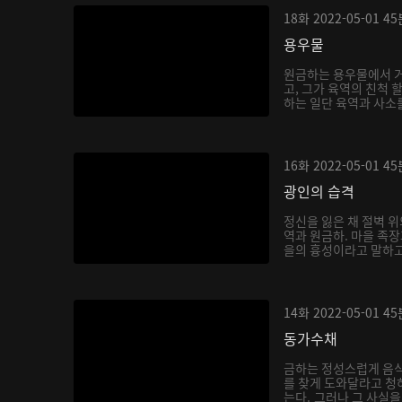
18화
2022-05-01
45
용우물
원금하는 용우물에서 거
고, 그가 육역의 친척 
하는 일단 육역과 사소를
16화
2022-05-01
45
광인의 습격
정신을 잃은 채 절벽 위
역과 원금하. 마을 족
을의 흉성이라고 말하고,
14화
2022-05-01
45
동가수채
금하는 정성스럽게 음
를 찾게 도와달라고 청
는다. 그러나 그 사