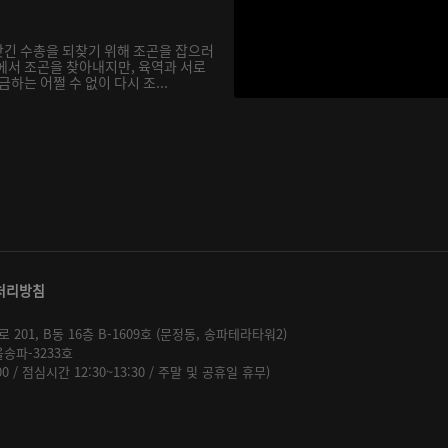
긴 수총을 되찾기 위해 조곤을 잡으러
에서 조곤을 찾아내지만, 육역과 서로
하는 어쩔 수 없이 다시 조...
처리방침
01, B동 16층 B-1609호 (문정동, 송파테라타워2)
울송파-3233호
:00 / 점심시간 12:30~13:30 / 주말 및 공휴일 휴무)