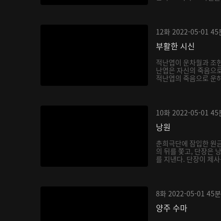
12화
2022-05-01
45
부활한 시신
적난엽이 운차월과 조현
난엽은 자신의 죽음으로
적난엽의 죽음으로 운하
10화
2022-05-01
45
낭원
춘희극단에 잠입한 원금
의 뒤를 쫓고, 단장은
를 지낸다. 단장이 제사
8화
2022-05-01
45분
양주 수마