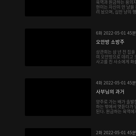
육역과 원금하는 용의자
현이는 자신이 만 냥을
려 놨으며, 십만 냥의 
6화
2022-05-01
45분
오안방 소방주
상관희는 삼 년 전 집
여 오안방으로 데리고 
사고를 친 사소에게 화를
4화
2022-05-01
45분
사부님의 과거
양주로 가는 배가 출발
하는 밖에서 엿듣다가 
된다. 원금하는 육역에게
2화
2022-05-01
45분