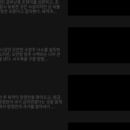
인 공부낭중 조현이를 심문하고, 조
 잠시 유용한 것은 사실이지만 곧 되돌
행방은 모른다고 잡아뗀다. 육역과...
을 나갔던 오안방 소방주 사소를 설득하
오지만, 오안방 방주 사백리는 너무 큰
 낸다. 사수죽을 구할 방법...
한 후 육역이 양정만을 찾아오고, 원금
양정만이 과거 금의위였다는 것을 알게
서 양정만의 과거를 알아내기 ...