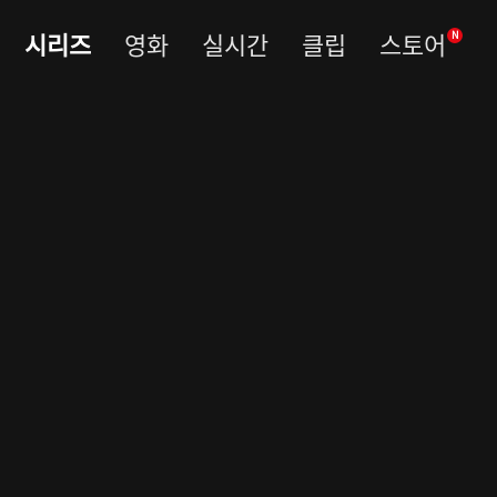
시리즈
영화
실시간
클립
스토어
N