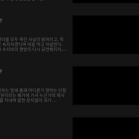
분
이를 모두 죽인 사실이 밝혀지고, 적
 속죄하겠다며 약을 먹고 자살한다.
 수리비의 행방이 다시 묘연해지자,...
분
하는 밤에 몰래 어디론가 향하는 단장
 낭원이라는 폐가에 가서 누군가의 제사
를 지내며 말한 운차월이 과거 ...