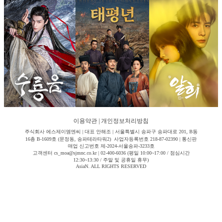
이용약관
|
개인정보처리방침
주식회사 에스제이엠엔씨 | 대표 안해조 | 서울특별시 송파구 송파대로 201, B동
16층 B-1609호 (문정동, 송파테라타워2) 사업자등록번호 218-87-02390 | 통신판
매업 신고번호 제-2024-서울송파-3233호
고객센터 cs_moa@sjmnc.co.kr | 02-400-6036 (평일 10:00~17:00 / 점심시간
12:30~13:30 / 주말 및 공휴일 휴무)
AsiaN. ALL RIGHTS RESERVED