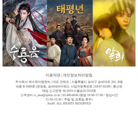
이용약관
|
개인정보처리방침
주식회사 에스제이엠엔씨 | 대표 안해조 | 서울특별시 송파구 송파대로 201, B동
16층 B-1609호 (문정동, 송파테라타워2) 사업자등록번호 218-87-02390 | 통신판
매업 신고번호 제-2024-서울송파-3233호
고객센터 cs_moa@sjmnc.co.kr | 02-400-6036 (평일 10:00~17:00 / 점심시간
12:30~13:30 / 주말 및 공휴일 휴무)
AsiaN. ALL RIGHTS RESERVED