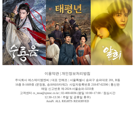
이용약관
|
개인정보처리방침
주식회사 에스제이엠엔씨 | 대표 안해조 | 서울특별시 송파구 송파대로 201, B동
16층 B-1609호 (문정동, 송파테라타워2) 사업자등록번호 218-87-02390 | 통신판
매업 신고번호 제-2024-서울송파-3233호
고객센터 cs_moa@sjmnc.co.kr | 02-400-6036 (평일 10:00~17:00 / 점심시간
12:30~13:30 / 주말 및 공휴일 휴무)
AsiaN. ALL RIGHTS RESERVED