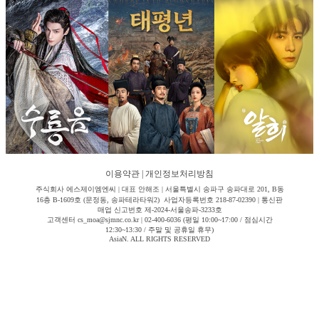
이용약관
|
개인정보처리방침
주식회사 에스제이엠엔씨 | 대표 안해조 | 서울특별시 송파구 송파대로 201, B동
16층 B-1609호 (문정동, 송파테라타워2) 사업자등록번호 218-87-02390 | 통신판
매업 신고번호 제-2024-서울송파-3233호
고객센터 cs_moa@sjmnc.co.kr | 02-400-6036 (평일 10:00~17:00 / 점심시간
12:30~13:30 / 주말 및 공휴일 휴무)
AsiaN. ALL RIGHTS RESERVED