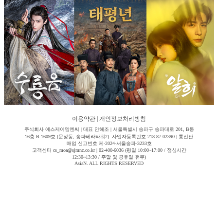
이용약관
|
개인정보처리방침
주식회사 에스제이엠엔씨 | 대표 안해조 | 서울특별시 송파구 송파대로 201, B동
16층 B-1609호 (문정동, 송파테라타워2) 사업자등록번호 218-87-02390 | 통신판
매업 신고번호 제-2024-서울송파-3233호
고객센터 cs_moa@sjmnc.co.kr | 02-400-6036 (평일 10:00~17:00 / 점심시간
12:30~13:30 / 주말 및 공휴일 휴무)
AsiaN. ALL RIGHTS RESERVED