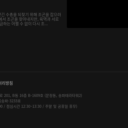
긴 수총을 되찾기 위해 조곤을 잡으러
에서 조곤을 찾아내지만, 육역과 서로
하는 어쩔 수 없이 다시 조...
처리방침
01, B동 16층 B-1609호 (문정동, 송파테라타워2)
울송파-3233호
:00 / 점심시간 12:30~13:30 / 주말 및 공휴일 휴무)