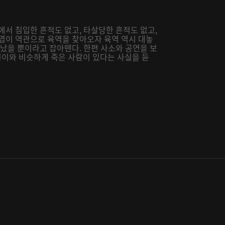
에서 침입한 흔적도 없고, 타살당한 흔적도 없고,
난엽이 역관으로 육역을 찾아오자 육역 역시 대놓
만났을 뿐이라고 잡아뗀다. 한편 사소와 공연을 보
이와 비슷하게 죽은 사람이 있다는 사실을 듣