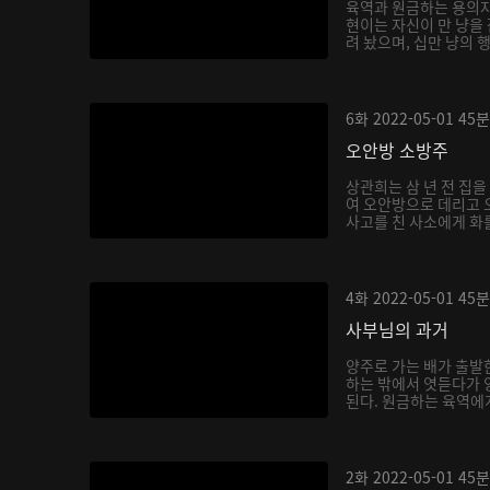
육역과 원금하는 용의자
현이는 자신이 만 냥을
려 놨으며, 십만 냥의 
6화
2022-05-01
45분
오안방 소방주
상관희는 삼 년 전 집
여 오안방으로 데리고 
사고를 친 사소에게 화를
4화
2022-05-01
45분
사부님의 과거
양주로 가는 배가 출발
하는 밖에서 엿듣다가 
된다. 원금하는 육역에게
2화
2022-05-01
45분