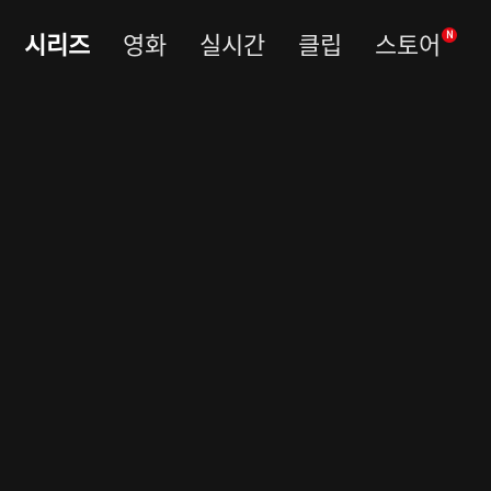
시리즈
영화
실시간
클립
스토어
N