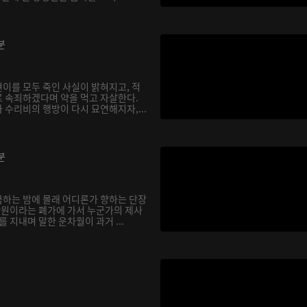
분
이를 모두 죽인 사실이 밝혀지고, 적
 속죄하겠다며 약을 먹고 자살한다.
 수리비의 행방이 다시 묘연해지자,...
분
하는 밤에 몰래 어디론가 향하는 단장
 낭원이라는 폐가에 가서 누군가의 제사
를 지내며 말한 운차월이 과거 ...