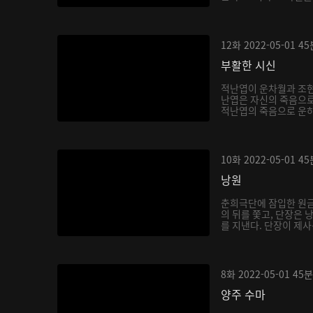
12화
2022-05-01
45
부활한 시신
적난엽이 운차월과 조현
난엽은 자신의 죽음으로
적난엽의 죽음으로 운하
10화
2022-05-01
45
낭원
춘희극단에 잠입한 원금
의 뒤를 쫓고, 단장은
를 지낸다. 단장이 제사
8화
2022-05-01
45분
양주 수마