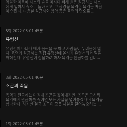
억울한 마음에 사소와 술을 마시다 취해 뻗은 원금하는 사소
에게 업혀서 숙소로 돌아오고, 그 광경을 목격한 육역은 마음
이 언짢다. 다음날 원금하와 양악 등은 육역의 명으로 ...
5화
2022-05-01
45분
유령선
유령선이 나타나 배가 꼼짝을 못 하고 사람들이 두려움에 떨
자, 육역과 원금하는 직접 유령선에 올라가 유령선의 비밀을
파헤친다. 유령선이 침몰하려 하자 육역은 원금하를 건너...
3화
2022-05-01
46분
조곤의 죽음
육역과 원금하는 마침내 조곤을 찾아내지만, 조곤은 오히려
육역에게 원금하를 죽이면 모든 사실을 털어놓겠다며 육역을
협박한다. 하지만 결국 조곤이 모든 사실을 털어놓으려는 ...
1화
2022-05-01
45분