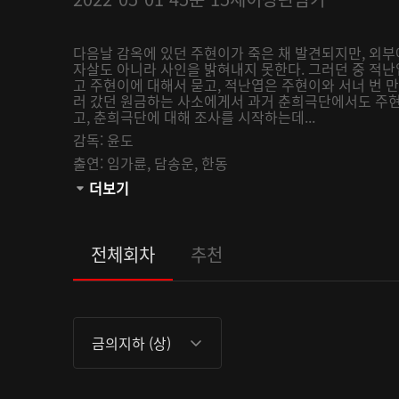
다음날 감옥에 있던 주현이가 죽은 채 발견되지만, 외부
자살도 아니라 사인을 밝혀내지 못한다. 그러던 중 적
고 주현이에 대해서 묻고, 적난엽은 주현이와 서너 번 
러 갔던 원금하는 사소에게서 과거 춘희극단에서도 주현
고, 춘희극단에 대해 조사를 시작하는데...
감독:
윤도
출연:
임가륜,
담송운,
한동
관람등급:
더보기
전체회차
추천
금의지하 (상)