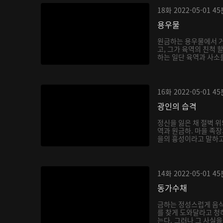
18화
2022-05-01
45
용우물
원금하는 용우물에서 거
고, 그가 육역의 친척 
하는 일단 육역과 사소를
16화
2022-05-01
45
광인의 습격
정신을 잃은 채 절벽 위
역과 원금하. 마을 족
을의 흉성이라고 말하고,
14화
2022-05-01
45
동가수채
금하는 정성스럽게 음
를 찾게 도와달라고 청
는다. 그러나 그 사