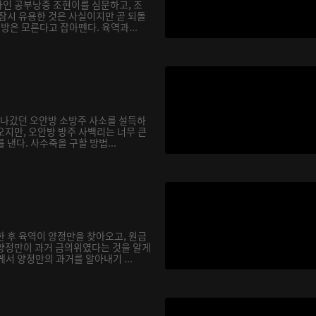
인 공부낭중 조현이를 심문하고, 조
 잠시 유용한 것은 사실이지만 곧 되돌
행방은 모른다고 잡아뗀다. 육역과...
을 나갔던 오안방 소방주 사소를 설득하
오지만, 오안방 방주 사백리는 너무 큰
 낸다. 사수죽을 구할 방법...
한 후 육역이 양정만을 찾아오고, 원금
양정만이 과거 금의위였다는 것을 알게
서 양정만의 과거를 알아내기 ...