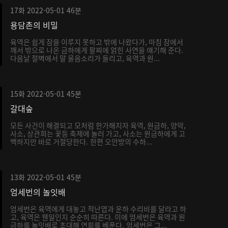
17화
2022-05-01
46분
용담촌의 비밀
육역은 쉽게 잠을 이루지 못하고 밖에 나왔다가, 마침 잠에서
깨서 밖으로 나온 금하에게 팔찌에 얽힌 사연을 얘기해 준다.
다음날 절벽에서 말 울음소리가 들리고, 육역과 원...
15화
2022-05-01
45분
갈대숲
모든 사건이 해결되고 모처럼 한가해지자 육역, 원금하, 양악,
사소, 상관희는 꽃등 축제에 놀러 가고, 사소는 원금하에게 고
백하지만 바로 거절당한다. 한편 오안방의 수하...
13화
2022-05-01
45분
엄세번의 놀잇배
엄세번은 육역에게 대놓고 적난엽과 운하 수리비를 달라고 하
고, 육역은 웬일인지 순순히 따른다. 이에 엄세번은 육역과 원
금하를 놀잇배로 초대해 연회를 베푼다. 엄세번은 그...