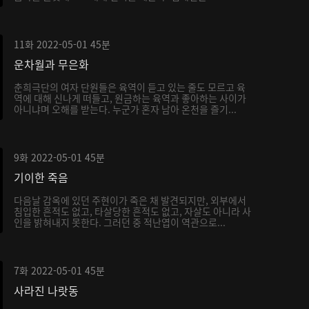
11화
2022-05-01
45분
운차월과 무은화
춘희극단의 여자 단원들은 육역이 듣고 있는 줄도 모르고 육
역에 대해 신나게 떠들고, 원금하는 육역과 좋아하는 사이가
아니냐며 오해를 받는다. 누군가 혼자 남아 온천을 즐기...
9화
2022-05-01
45분
기이한 죽음
다음날 감옥에 있던 주현이가 죽은 채 발견되지만, 외부에서
침입한 흔적도 없고, 타살당한 흔적도 없고, 자살도 아니라 사
인을 밝혀내지 못한다. 그러던 중 적난엽이 역관으로...
7화
2022-05-01
45분
사라진 나랏동