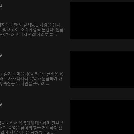
분
지꼴을 한 채 갇혀있는 사람을 만나
할아버지라는 소리에 깜짝 놀란다. 원금
 찾으려고 다시 원래 자리로 돌...
분
의 숨겨진 마을, 용담촌으로 끌려온 육
장과 도사가 나타나 육역과 원금하가 마
 족장은 두 사람을 죽이려 ...
분
식을 차려서 육역에게 대접하며 친부모
하고, 육역은 금하의 청을 거절하지 않
실을 알게 된 양정만은 금하를 호되...