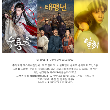
이용약관
|
개인정보처리방침
주식회사 에스제이엠엔씨 | 대표 안해조 | 서울특별시 송파구 송파대로 201, B동
16층 B-1609호 (문정동, 송파테라타워2) 사업자등록번호 218-87-02390 | 통신판
매업 신고번호 제-2024-서울송파-3233호
고객센터 cs_moa@sjmnc.co.kr | 02-400-6036 (평일 10:00~17:00 / 점심시간
12:30~13:30 / 주말 및 공휴일 휴무)
AsiaN. ALL RIGHTS RESERVED