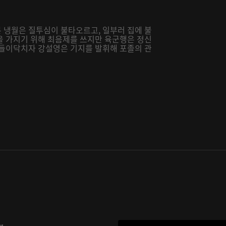
 냉월은 질투심이 불타오르고, 일부러 집에 불
을 가지기 위해 최음제를 쓰지만 육군행은 정신
 들이닥치자 강설영은 기지를 발휘해 포졸의 관