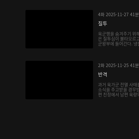
4화
2025-11-27
41분
질투
육군행을 숨겨주기 위해
은 질투심이 불타오르고
군왕부에 들어간다. 냉월
2화
2025-11-25
41분
반격
과거 육가군 전멸 사태
소식을 주고받을 경무방
편 친정에서 남편 육량의