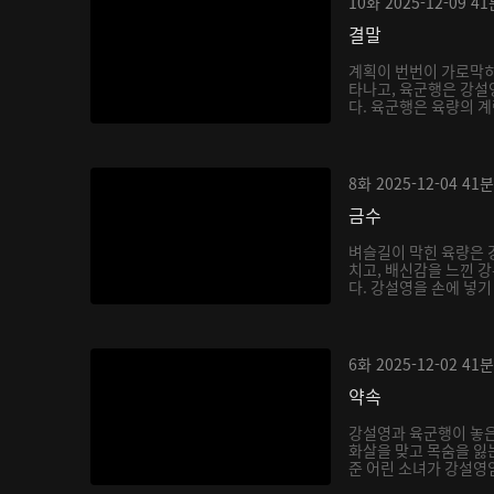
10화
2025-12-09
41
결말
계획이 번번이 가로막히
타나고, 육군행은 강설
다. 육군행은 육량의 계
8화
2025-12-04
41분
금수
벼슬길이 막힌 육량은 
치고, 배신감을 느낀 
다. 강설영을 손에 넣기
6화
2025-12-02
41분
약속
강설영과 육군행이 놓은
화살을 맞고 목숨을 잃
준 어린 소녀가 강설영임