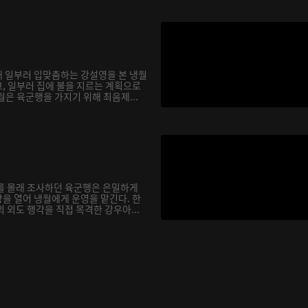
 일부러 입맞춤하는 강설영을 본 냉월
, 일부러 집에 불을 지르는 계획으로
은 육군행을 가지기 위해 최음제...
를 몰래 조사하던 육군행은 은밀하게
을 열어 냉월에게 운영을 맡긴다. 한
 외도 행각을 직접 목격한 강우아...