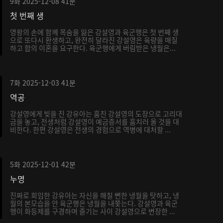
9화
2025-12-08
41분
첫 번째 생
영왕의 손에 함께 목숨을 잃은 강설영과 육군행은 첫 번째 생
으로 또다시 환생하고, 완전히 달라진 강설영은 육량을 매질
하고 합의 이혼을 요구한다. 육군행에게 버림받은 냉월은...
7화
2025-12-03
41분
역공
강설영에게 빚을 진 강유아는 훔친 강설영의 도장으로 고리대
금을 놓고, 전생처럼 강설영이 예금증서를 훔치러 올 것을 대
비한다. 한편 강설영은 전생의 경험으로 역병에 대처할 ...
5화
2025-12-01
42분
누명
진짜로 회임한 강유아는 자신을 해칠 뻔한 냉월을 탓하고, 냉
월의 본모습을 안 육군행은 냉월을 내쫓는다. 강설영과 육군
행이 화등제를 구경하며 즐기는 사이 강설영으로 변장한 ...