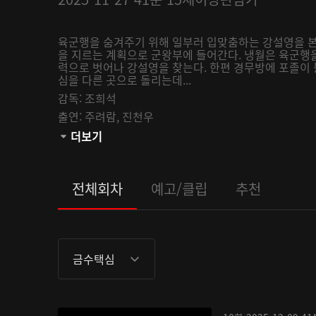
육군행을 숨겨주기 위해 일부러 입맞춤하는 강설영을 본
을 지르는 계획으로 군왕부에 들어간다. 냉월은 육군행
력으로 벗어나 강설영을 찾는다. 한편 경무방에 포졸이
심을 다른 곳으로 돌리는데...
감독:
조희석
출연:
주려람,
진천우
채널:
더보기
AsiaUHD
오픈:
2025-11-27
관람등급:
전체회차
예고/클립
추천
금수택심