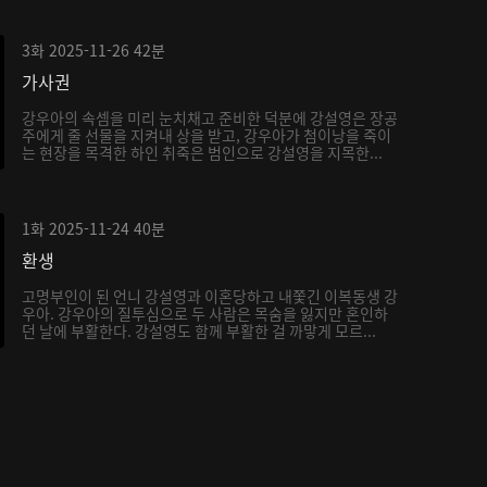
3화
2025-11-26
42분
가사권
강우아의 속셈을 미리 눈치채고 준비한 덕분에 강설영은 장공
주에게 줄 선물을 지켜내 상을 받고, 강우아가 첨이낭을 죽이
는 현장을 목격한 하인 취죽은 범인으로 강설영을 지목한...
1화
2025-11-24
40분
환생
고명부인이 된 언니 강설영과 이혼당하고 내쫓긴 이복동생 강
우아. 강우아의 질투심으로 두 사람은 목숨을 잃지만 혼인하
던 날에 부활한다. 강설영도 함께 부활한 걸 까맣게 모르...