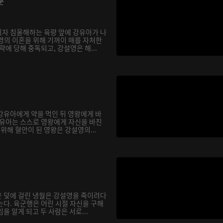
분
자 침울해하는 육량 앞에 강유아가 나
영의 이혼을 위해 기꺼이 매를 자처한
략에 당해 중독되고, 강설영은 해...
강유아에게 약을 먹인 뒤 영왕에게 바
강유아는 스스로 영왕에게 자신을 바친
 위해 혈안이 된 영왕은 강설영의...
 덫에 걸린 냉월은 강설영을 죽이려다
는다. 육군행은 어린 시절 자신을 구해
을 알게 되고 두 사람은 서로...