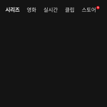
시리즈
영화
실시간
클립
스토어
N