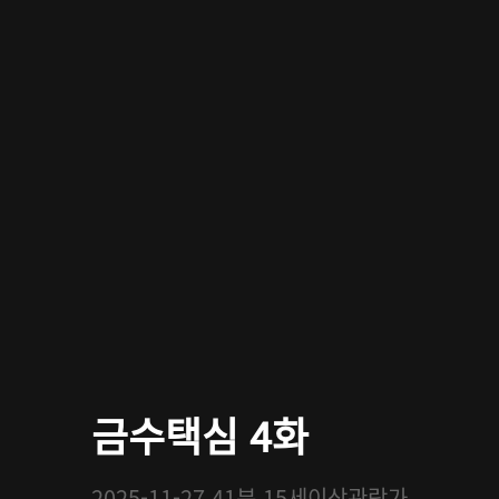
금수택심 4화
2025-11-27
41분
15세이상관람가