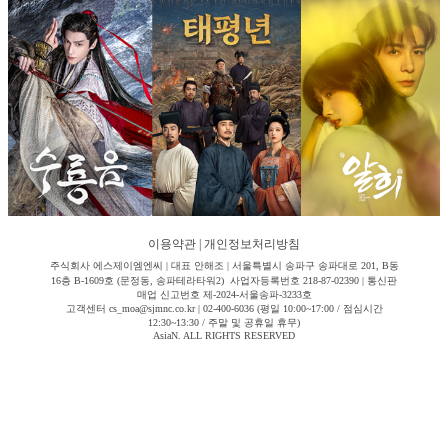
이용약관
|
개인정보처리방침
주식회사 에스제이엠엔씨 | 대표 안해조 | 서울특별시 송파구 송파대로 201, B동
16층 B-1609호 (문정동, 송파테라타워2) 사업자등록번호 218-87-02390 | 통신판
매업 신고번호 제-2024-서울송파-3233호
고객센터 cs_moa@sjmnc.co.kr | 02-400-6036 (평일 10:00~17:00 / 점심시간
12:30~13:30 / 주말 및 공휴일 휴무)
AsiaN. ALL RIGHTS RESERVED