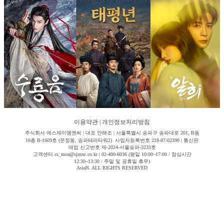
이용약관
|
개인정보처리방침
주식회사 에스제이엠엔씨 | 대표 안해조 | 서울특별시 송파구 송파대로 201, B동
16층 B-1609호 (문정동, 송파테라타워2) 사업자등록번호 218-87-02390 | 통신판
매업 신고번호 제-2024-서울송파-3233호
고객센터 cs_moa@sjmnc.co.kr | 02-400-6036 (평일 10:00~17:00 / 점심시간
12:30~13:30 / 주말 및 공휴일 휴무)
AsiaN. ALL RIGHTS RESERVED